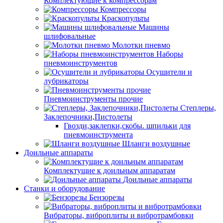
Комплектующие к компрессорам
Компрессоры
Краскопульты
Машины
шлифовальные
Молотки пневмо
Наборы
пневмоинструментов
Осушители и
лубрикаторы
Пневмоинструменты прочие
Степлеры,
Заклепочники,Пистолеты
Гвозди,заклепки,скобы. шпильки для
пневмоинструмента
Шланги воздушные
Доильные аппараты
Комплектущие к доильным аппаратам
Доильные аппараты
Станки и оборудование
Бензорезы
Вибраторы, виброплиты и вибротрамбовки