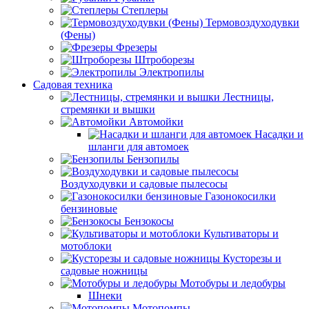
Степлеры
Термовоздуходувки
(Фены)
Фрезеры
Штроборезы
Электропилы
Садовая техника
Лестницы,
стремянки и вышки
Автомойки
Насадки и
шланги для автомоек
Бензопилы
Воздуходувки и садовые пылесосы
Газонокосилки
бензиновые
Бензокосы
Культиваторы и
мотоблоки
Кусторезы и
садовые ножницы
Мотобуры и ледобуры
Шнеки
Мотопомпы