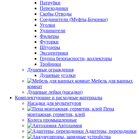
Патрубки
Переходники
Скобы,Отводы
Соединители (Муфты,Бочонки)
Уголки
Удлинители
Фильтры
Футорки
Штуцеры
Эксцентрики
Группа безопасности, коллекторы
Тройники
Душевые ограждения
Душевые уголки
Мебель для ванных
комнат
Душевые лейки (насадки)
Комплектующие и расходные материалы
Насадки для мультитулов
Пена
монтажная, герметик, клей
Колеса промышленные
Автохимия
Адаптеры, переходники