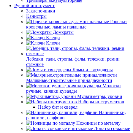
Триммеры аккумуляторные
Ручной инструмент
Заклепочники
Канистры
Горелки
кровельные, лампы паяльные
Домкраты
Клещи
Ключи
Лебедки, тали, стропы, фалы, тележки, ремни
стяжные
Ломы и гвоздодеры
Малярные,строительные принадлежности
Молотки
ручные, киянки,кувалды
Мультиметры, уровни
Наборы инструментов
Набор бит и сверел
Напильники,
рашпили, надфили
Ножницы по металлу
Лопаты совковые