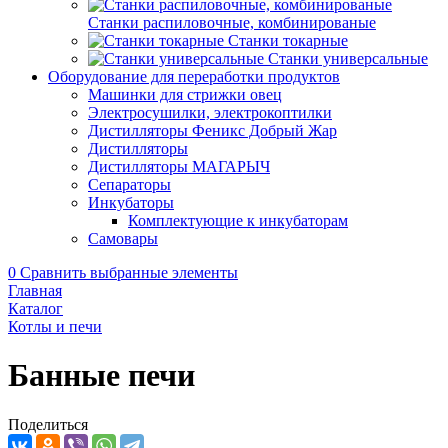
Станки распиловочные, комбинированые
Станки токарные
Станки универсальные
Оборудование для переработки продуктов
Машинки для стрижки овец
Электросушилки, электрокоптилки
Дистилляторы Феникс Добрый Жар
Дистилляторы
Дистилляторы МАГАРЫЧ
Сепараторы
Инкубаторы
Комплектующие к инкубаторам
Самовары
0
Сравнить выбранные элементы
Главная
Каталог
Котлы и печи
Банные печи
Поделиться