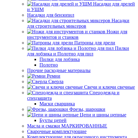
Насадки для дрелей
и УШМ
Насадки для бензопил
Насадки
для строительных миксеров
Ножи для
инструментов и станков
Патроны для дрели
Пилки
для лобзика и Полотно для пил
Пилки для лобзика
Полотно
Прочие расходные материалы
Ремни
Сверла
Свечи и ключи свечные
Спецодежда и
спецзащита
Маски сварщика
Фрезы, шарошки
Цепи и шины цепные
Бухты цепей
Масла и смазки МАРКИРОВАННЫЕ
Сварочные комплектующие
Комплектующие для окрасочного инструмента