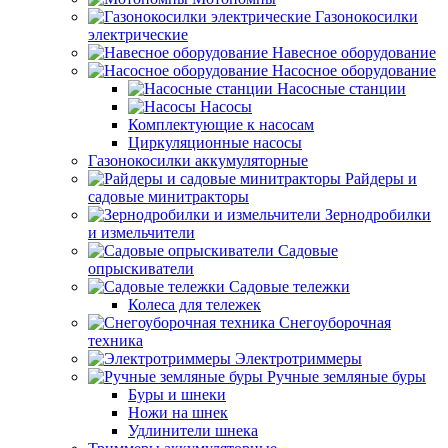
Газонокосилки
электрические
Навесное оборудование
Насосное оборудование
Насосные станции
Насосы
Комплектующие к насосам
Циркуляционные насосы
Газонокосилки аккумуляторные
Райдеры и
садовые минитракторы
Зернодробилки
и измельчители
Садовые
опрыскиватели
Садовые тележки
Колеса для тележек
Снегоуборочная
техника
Электротриммеры
Ручные земляные буры
Буры и шнеки
Ножи на шнек
Удлинители шнека