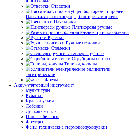
и штыковые
Отвертки
Пассатижи, плоскогубцы, болторезы и прочее
Паяльники
Плиткорезы ручные
Разные приспособления
Рулетки
Ручные ножовки
Стамески
Степлеры ручные
Струбцины и тиски
Топоры, колуны
Удлинители
электрические
Фрезы
Аккумуляторный инструмент
Мультитулы
Рубанки
Краскопульты
Лобзики
Дисковые пилы
Пилы сабельные
Фрезеры
Фены технические (термовоздуходувки)