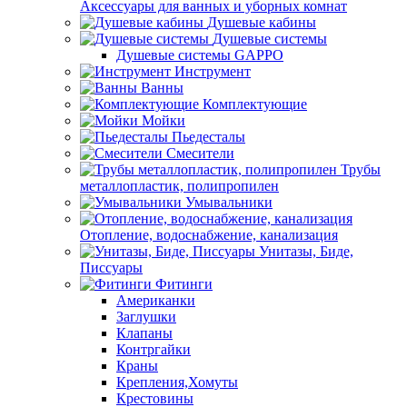
Аксессуары для ванных и уборных комнат
Душевые кабины
Душевые системы
Душевые системы GAPPO
Инструмент
Ванны
Комплектующие
Мойки
Пьедесталы
Смесители
Трубы
металлопластик, полипропилен
Умывальники
Отопление, водоснабжение, канализация
Унитазы, Биде,
Писсуары
Фитинги
Американки
Заглушки
Клапаны
Контргайки
Краны
Крепления,Хомуты
Крестовины