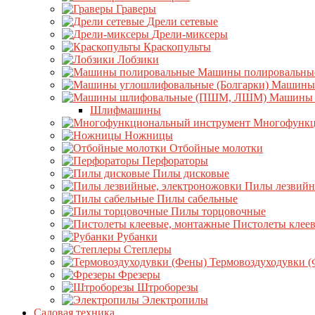
Граверы
Дрели сетевые
Дрели-миксеры
Краскопульты
Лобзики
Машины полировальны
Машины 
Машины 
Шлифмашины
Многофункц
Ножницы
Отбойные молотки
Перфораторы
Пилы дисковые
Пилы лезвийн
Пилы сабельные
Пилы торцовочные
Пистолеты клее
Рубанки
Степлеры
Термовоздуходувки 
Фрезеры
Штроборезы
Электропилы
Садовая техника