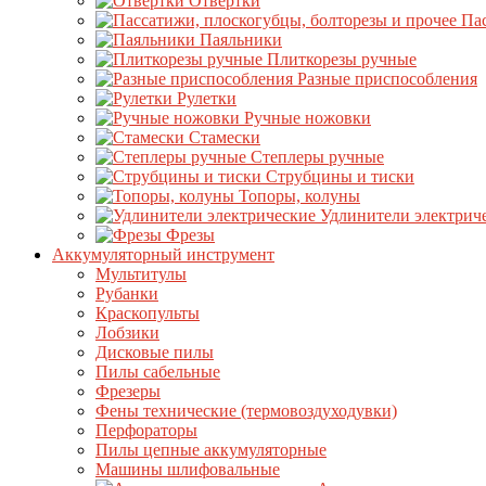
Отвертки
Пас
Паяльники
Плиткорезы ручные
Разные приспособления
Рулетки
Ручные ножовки
Стамески
Степлеры ручные
Струбцины и тиски
Топоры, колуны
Удлинители электрич
Фрезы
Аккумуляторный инструмент
Мультитулы
Рубанки
Краскопульты
Лобзики
Дисковые пилы
Пилы сабельные
Фрезеры
Фены технические (термовоздуходувки)
Перфораторы
Пилы цепные аккумуляторные
Машины шлифовальные