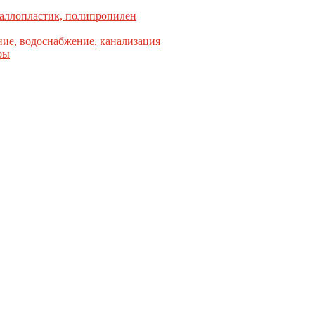
аллопластик, полипропилен
ие, водоснабжение, канализация
ры