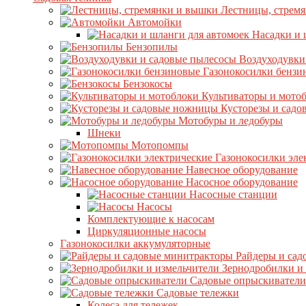
Лестницы, стрем
Автомойки
Насадки и 
Бензопилы
Воздуходувки
Газонокосилки бензи
Бензокосы
Культиваторы и мото
Кусторезы и сад
Мотобуры и ледобуры
Шнеки
Мотопомпы
Газонокосилки эле
Навесное оборудование
Насосное оборудование
Насосные станции
Насосы
Комплектующие к насосам
Циркуляционные насосы
Газонокосилки аккумуляторные
Райдеры и сад
Зернодробилки и
Садовые опрыскиватели
Садовые тележки
Колеса для тележек