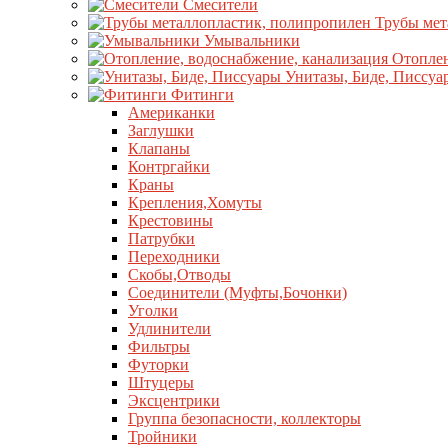
Смесители
Трубы мет
Умывальники
Отоплен
Унитазы, Биде, Писсуа
Фитинги
Американки
Заглушки
Клапаны
Контргайки
Краны
Крепления,Хомуты
Крестовины
Патрубки
Переходники
Скобы,Отводы
Соединители (Муфты,Бочонки)
Уголки
Удлинители
Фильтры
Футорки
Штуцеры
Эксцентрики
Группа безопасности, коллекторы
Тройники