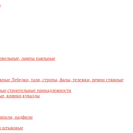
а
ровельные, лампы паяльные
Лебедки, тали, стропы, фалы, тележки, ремни стяжные
ые,строительные принадлежности
е, киянки,кувалды
шпили, надфили
и штыковые