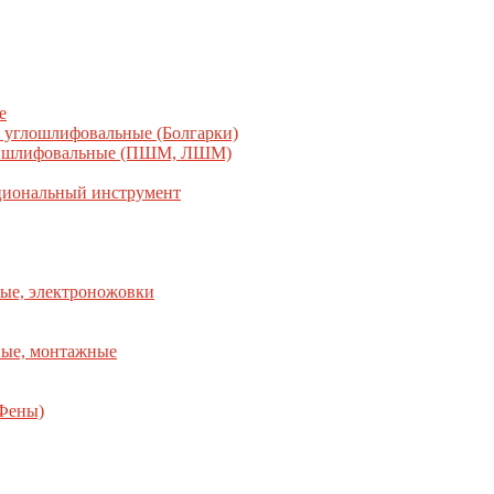
е
углошлифовальные (Болгарки)
шлифовальные (ПШМ, ЛШМ)
иональный инструмент
ые, электроножовки
вые, монтажные
(Фены)