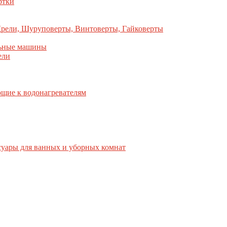
ртки
рели, Шуруповерты, Винтоверты, Гайковерты
льные машины
ели
щие к водонагревателям
суары для ванных и уборных комнат