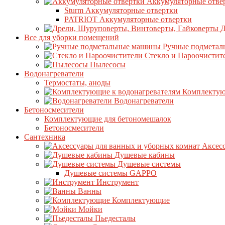
Аккумуляторные отве
Sturm Аккумуляторные отвертки
PATRIOT Аккумуляторные отвертки
Д
Все для уборки помещений
Ручные подмета
Стекло и Пароочистит
Пылесосы
Водонагреватели
Термостаты, аноды
Комплектую
Водонагреватели
Бетоносмесители
Комплектующие для бетономешалок
Бетоносмесители
Сантехника
Аксес
Душевые кабины
Душевые системы
Душевые системы GAPPO
Инструмент
Ванны
Комплектующие
Мойки
Пьедесталы