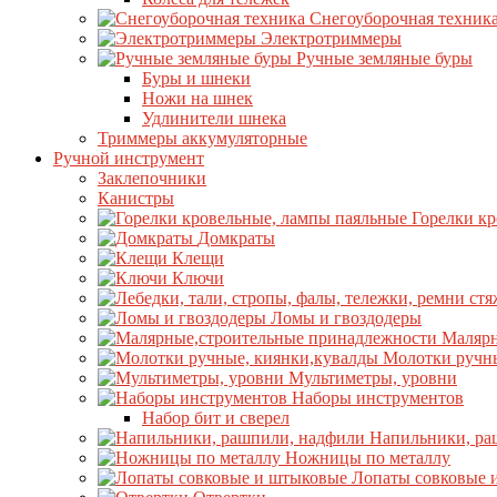
Снегоуборочная техник
Электротриммеры
Ручные земляные буры
Буры и шнеки
Ножи на шнек
Удлинители шнека
Триммеры аккумуляторные
Ручной инструмент
Заклепочники
Канистры
Горелки к
Домкраты
Клещи
Ключи
Ломы и гвоздодеры
Малярн
Молотки ручны
Мультиметры, уровни
Наборы инструментов
Набор бит и сверел
Напильники, ра
Ножницы по металлу
Лопаты совковые 