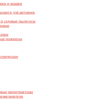
янки и вышки
шланги для автомоек
 и садовые пылесосы
новые
блоки
овые ножницы
ктрические
овые минитракторы
 измельчители