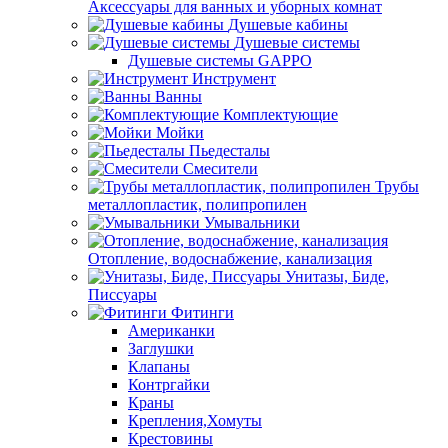
Аксессуары для ванных и уборных комнат
Душевые кабины
Душевые системы
Душевые системы GAPPO
Инструмент
Ванны
Комплектующие
Мойки
Пьедесталы
Смесители
Трубы
металлопластик, полипропилен
Умывальники
Отопление, водоснабжение, канализация
Унитазы, Биде,
Писсуары
Фитинги
Американки
Заглушки
Клапаны
Контргайки
Краны
Крепления,Хомуты
Крестовины