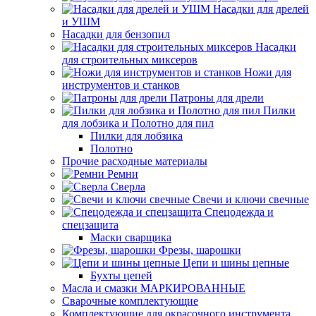
Насадки для дрелей
и УШМ
Насадки для бензопил
Насадки
для строительных миксеров
Ножи для
инструментов и станков
Патроны для дрели
Пилки
для лобзика и Полотно для пил
Пилки для лобзика
Полотно
Прочие расходные материалы
Ремни
Сверла
Свечи и ключи свечные
Спецодежда и
спецзащита
Маски сварщика
Фрезы, шарошки
Цепи и шины цепные
Бухты цепей
Масла и смазки МАРКИРОВАННЫЕ
Сварочные комплектующие
Комплектующие для окрасочного инструмента