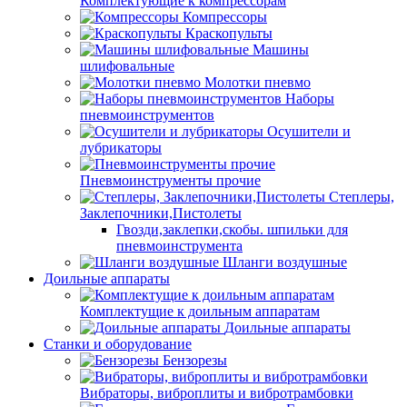
Комплектующие к компрессорам
Компрессоры
Краскопульты
Машины
шлифовальные
Молотки пневмо
Наборы
пневмоинструментов
Осушители и
лубрикаторы
Пневмоинструменты прочие
Степлеры,
Заклепочники,Пистолеты
Гвозди,заклепки,скобы. шпильки для
пневмоинструмента
Шланги воздушные
Доильные аппараты
Комплектущие к доильным аппаратам
Доильные аппараты
Станки и оборудование
Бензорезы
Вибраторы, виброплиты и вибротрамбовки