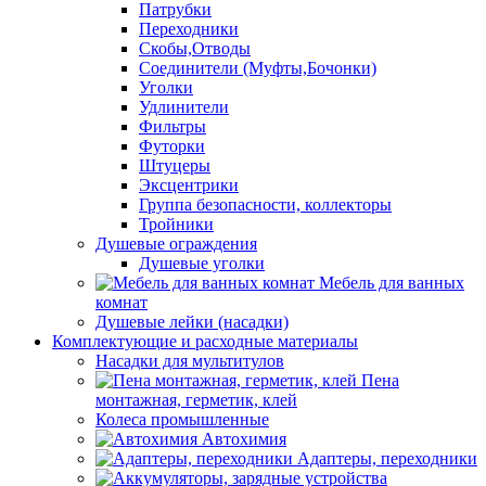
Патрубки
Переходники
Скобы,Отводы
Соединители (Муфты,Бочонки)
Уголки
Удлинители
Фильтры
Футорки
Штуцеры
Эксцентрики
Группа безопасности, коллекторы
Тройники
Душевые ограждения
Душевые уголки
Мебель для ванных
комнат
Душевые лейки (насадки)
Комплектующие и расходные материалы
Насадки для мультитулов
Пена
монтажная, герметик, клей
Колеса промышленные
Автохимия
Адаптеры, переходники