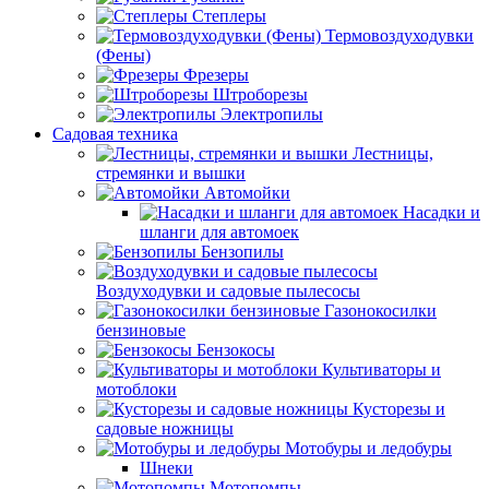
Степлеры
Термовоздуходувки
(Фены)
Фрезеры
Штроборезы
Электропилы
Садовая техника
Лестницы,
стремянки и вышки
Автомойки
Насадки и
шланги для автомоек
Бензопилы
Воздуходувки и садовые пылесосы
Газонокосилки
бензиновые
Бензокосы
Культиваторы и
мотоблоки
Кусторезы и
садовые ножницы
Мотобуры и ледобуры
Шнеки
Мотопомпы