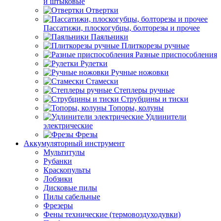
и штыковые
Отвертки
Пассатижи, плоскогубцы, болторезы и прочее
Паяльники
Плиткорезы ручные
Разные приспособления
Рулетки
Ручные ножовки
Стамески
Степлеры ручные
Струбцины и тиски
Топоры, колуны
Удлинители
электрические
Фрезы
Аккумуляторный инструмент
Мультитулы
Рубанки
Краскопульты
Лобзики
Дисковые пилы
Пилы сабельные
Фрезеры
Фены технические (термовоздуходувки)