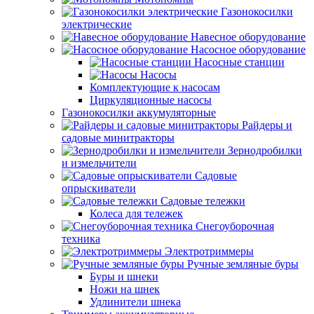
Газонокосилки
электрические
Навесное оборудование
Насосное оборудование
Насосные станции
Насосы
Комплектующие к насосам
Циркуляционные насосы
Газонокосилки аккумуляторные
Райдеры и
садовые минитракторы
Зернодробилки
и измельчители
Садовые
опрыскиватели
Садовые тележки
Колеса для тележек
Снегоуборочная
техника
Электротриммеры
Ручные земляные буры
Буры и шнеки
Ножи на шнек
Удлинители шнека