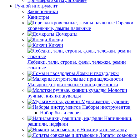
Триммеры аккумуляторные
Ручной инструмент
Заклепочники
Канистры
Горелки
кровельные, лампы паяльные
Домкраты
Клещи
Ключи
Лебедки, тали, стропы, фалы, тележки, ремни
стяжные
Ломы и гвоздодеры
Малярные,строительные принадлежности
Молотки
ручные, киянки,кувалды
Мультиметры, уровни
Наборы инструментов
Набор бит и сверел
Напильники,
рашпили, надфили
Ножницы по металлу
Лопаты совковые