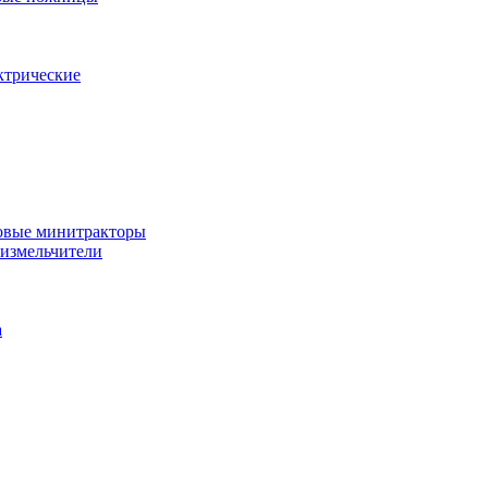
ктрические
овые минитракторы
 измельчители
а