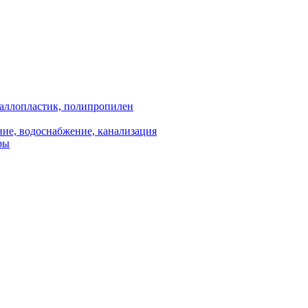
аллопластик, полипропилен
ие, водоснабжение, канализация
ры