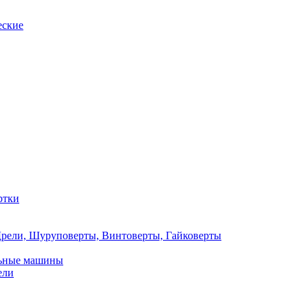
еские
ртки
рели, Шуруповерты, Винтоверты, Гайковерты
льные машины
ели