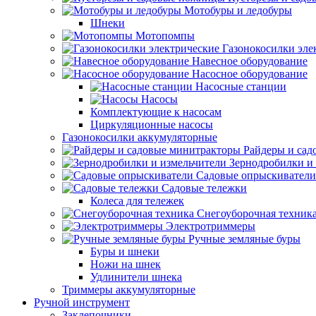
Мотобуры и ледобуры
Шнеки
Мотопомпы
Газонокосилки эле
Навесное оборудование
Насосное оборудование
Насосные станции
Насосы
Комплектующие к насосам
Циркуляционные насосы
Газонокосилки аккумуляторные
Райдеры и сад
Зернодробилки и
Садовые опрыскиватели
Садовые тележки
Колеса для тележек
Снегоуборочная техник
Электротриммеры
Ручные земляные буры
Буры и шнеки
Ножи на шнек
Удлинители шнека
Триммеры аккумуляторные
Ручной инструмент
Заклепочники