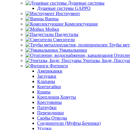
Душевые системы
Душевые системы GAPPO
Инструмент
Ванны
Комплектующие
Мойки
Пьедесталы
Смесители
Трубы мет
Умывальники
Отоплен
Унитазы, Биде, Писсуа
Фитинги
Американки
Заглушки
Клапаны
Контргайки
Краны
Крепления,Хомуты
Крестовины
Патрубки
Переходники
Скобы,Отводы
Соединители (Муфты,Бочонки)
Уголки