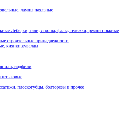
ровельные, лампы паяльные
Лебедки, тали, стропы, фалы, тележки, ремни стяжные
ые,строительные принадлежности
е, киянки,кувалды
шпили, надфили
и штыковые
сатижи, плоскогубцы, болторезы и прочее