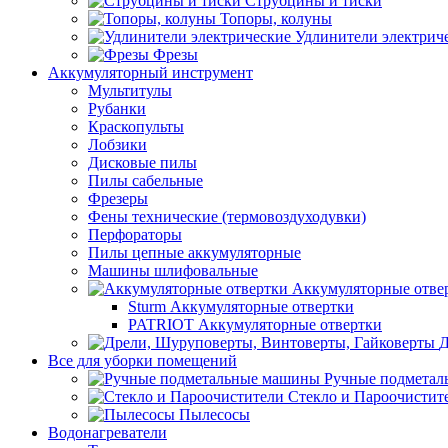
Струбцины и тиски
Топоры, колуны
Удлинители электрич
Фрезы
Аккумуляторный инструмент
Мультитулы
Рубанки
Краскопульты
Лобзики
Дисковые пилы
Пилы сабельные
Фрезеры
Фены технические (термовоздуходувки)
Перфораторы
Пилы цепные аккумуляторные
Машины шлифовальные
Аккумуляторные отве
Sturm Аккумуляторные отвертки
PATRIOT Аккумуляторные отвертки
Д
Все для уборки помещений
Ручные подмета
Стекло и Пароочистит
Пылесосы
Водонагреватели