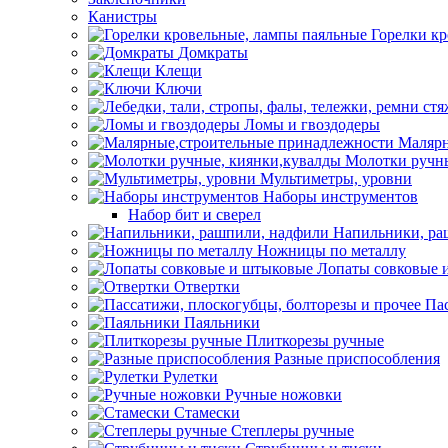
Канистры
Горелки к
Домкраты
Клещи
Ключи
Ломы и гвоздодеры
Малярн
Молотки ручны
Мультиметры, уровни
Наборы инструментов
Набор бит и сверел
Напильники, ра
Ножницы по металлу
Лопаты совковые 
Отвертки
Пас
Паяльники
Плиткорезы ручные
Разные приспособления
Рулетки
Ручные ножовки
Стамески
Степлеры ручные