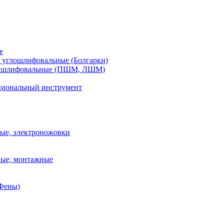
е
углошлифовальные (Болгарки)
шлифовальные (ПШМ, ЛШМ)
иональный инструмент
ые, электроножовки
вые, монтажные
(Фены)