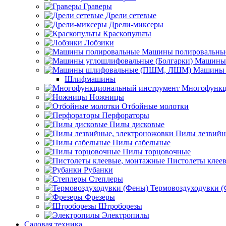
Граверы
Дрели сетевые
Дрели-миксеры
Краскопульты
Лобзики
Машины полировальны
Машины 
Машины 
Шлифмашины
Многофункц
Ножницы
Отбойные молотки
Перфораторы
Пилы дисковые
Пилы лезвийн
Пилы сабельные
Пилы торцовочные
Пистолеты клее
Рубанки
Степлеры
Термовоздуходувки 
Фрезеры
Штроборезы
Электропилы
Садовая техника