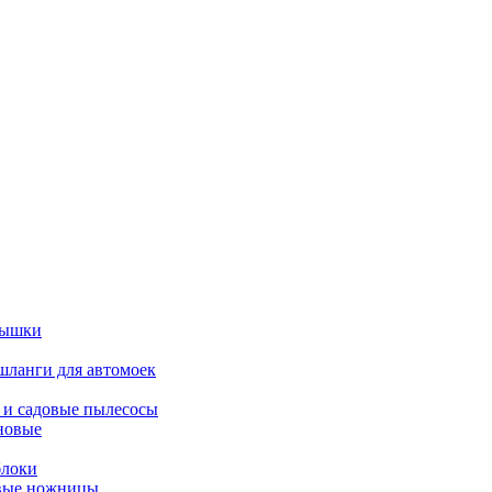
вышки
шланги для автомоек
 и садовые пылесосы
новые
блоки
овые ножницы