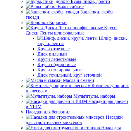
Буры, пики, долото
Валы гибкие
Заклепки, скобы,
гвозди
Коронки
Круги
Диски Ленты шлифовальные
Шлиф. диски,
круги, ленты
Круги отрезные
Диск пильный
Круги лепестковые
Круги обдирочные
Круги полировальные
Диск точильный, круг заточной
Масла и смазки
Комплектующие к
пылесосам
Мультитулы, наборы
Насадки для дрелей
и УШМ
Насадки для бензопил
Насадки
для строительных миксеров
Ножи для