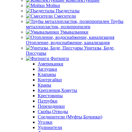
Комплектующие
Мойки
Пьедесталы
Смесители
Трубы
металлопластик, полипропилен
Умывальники
Отопление, водоснабжение, канализация
Унитазы, Биде,
Писсуары
Фитинги
Американки
Заглушки
Клапаны
Контргайки
Краны
Крепления,Хомуты
Крестовины
Патрубки
Переходники
Скобы,Отводы
Соединители (Муфты,Бочонки)
Уголки
Удлинители