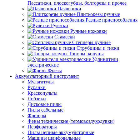
Пассатижи, плоскогубцы, болторезы и прочее
Паяльники
Плиткорезы ручные
Разные приспособления
Рулетки
Ручные ножовки
Стамески
Степлеры ручные
Струбцины и тиски
Топоры, колуны
Удлинители
электрические
Фрезы
Аккумуляторный инструмент
Мультитулы
Рубанки
Краскопульты
Лобзики
Дисковые пилы
Пилы сабельные
Фрезеры
Фены технические (термовоздуходувки)
Перфораторы
Пилы цепные аккумуляторные
Машины шлифовальные