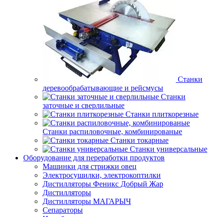
Станки
деревообрабатывающие и рейсмусы
Станки
заточные и сверлильные
Станки плиткорезные
Станки распиловочные, комбинированые
Станки токарные
Станки универсальные
Оборудование для переработки продуктов
Машинки для стрижки овец
Электросушилки, электрокоптилки
Дистилляторы Феникс Добрый Жар
Дистилляторы
Дистилляторы МАГАРЫЧ
Сепараторы