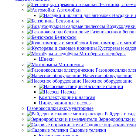
Лестницы, стрем
Автомойки
Насадки и 
Бензопилы
Воздуходувки
Газонокосилки бензи
Бензокосы
Культиваторы и мото
Кусторезы и сад
Мотобуры и ледобуры
Шнеки
Мотопомпы
Газонокосилки эле
Навесное оборудование
Насосное оборудование
Насосные станции
Насосы
Комплектующие к насосам
Циркуляционные насосы
Газонокосилки аккумуляторные
Райдеры и сад
Зернодробилки и
Садовые опрыскиватели
Садовые тележки
Колеса для тележек