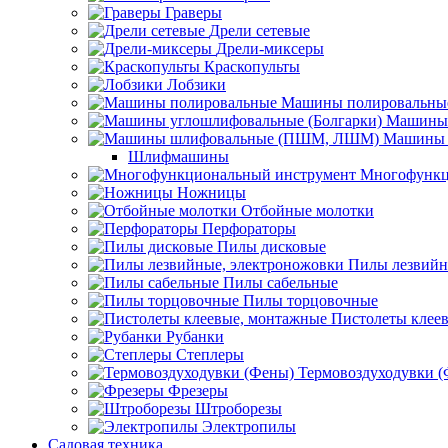
Граверы
Дрели сетевые
Дрели-миксеры
Краскопульты
Лобзики
Машины полировальны
Машины 
Машины 
Шлифмашины
Многофункц
Ножницы
Отбойные молотки
Перфораторы
Пилы дисковые
Пилы лезвийн
Пилы сабельные
Пилы торцовочные
Пистолеты клее
Рубанки
Степлеры
Термовоздуходувки 
Фрезеры
Штроборезы
Электропилы
Садовая техника