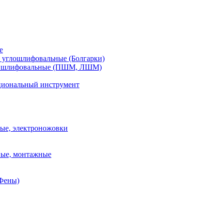
е
углошлифовальные (Болгарки)
шлифовальные (ПШМ, ЛШМ)
иональный инструмент
ые, электроножовки
вые, монтажные
(Фены)