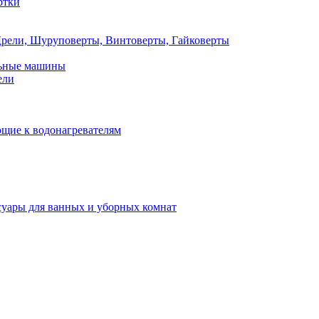
ртки
рели, Шуруповерты, Винтоверты, Гайковерты
льные машины
ели
щие к водонагревателям
суары для ванных и уборных комнат