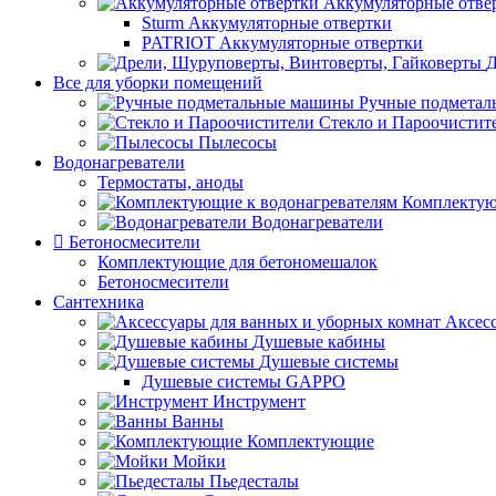
Аккумуляторные отве
Sturm Аккумуляторные отвертки
PATRIOT Аккумуляторные отвертки
Д
Все для уборки помещений
Ручные подмета
Стекло и Пароочистит
Пылесосы
Водонагреватели
Термостаты, аноды
Комплектую
Водонагреватели
Бетоносмесители
Комплектующие для бетономешалок
Бетоносмесители
Сантехника
Аксес
Душевые кабины
Душевые системы
Душевые системы GAPPO
Инструмент
Ванны
Комплектующие
Мойки
Пьедесталы