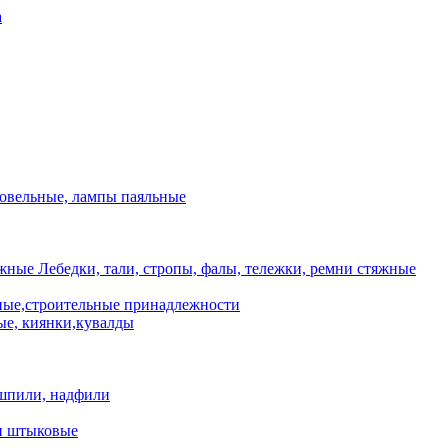
а
ровельные, лампы паяльные
Лебедки, тали, стропы, фалы, тележки, ремни стяжные
ые,строительные принадлежности
е, киянки,кувалды
шпили, надфили
и штыковые