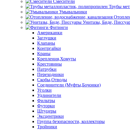
Смесители
Трубы мет
Умывальники
Отоплен
Унитазы, Биде, Писсуа
Фитинги
Американки
Заглушки
Клапаны
Контргайки
Краны
Крепления,Хомуты
Крестовины
Патрубки
Переходники
Скобы,Отводы
Соединители (Муфты,Бочонки)
Уголки
Удлинители
Фильтры
Футорки
Штуцеры
Эксцентрики
Группа безопасности, коллекторы
Тройники