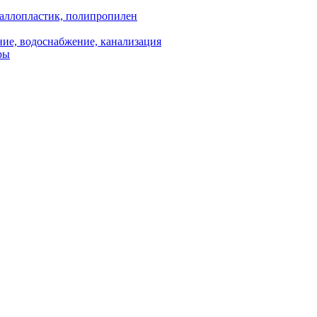
аллопластик, полипропилен
ие, водоснабжение, канализация
ры