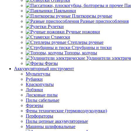
Отвертки
Пас
Паяльники
Плиткорезы ручные
Разные приспособления
Рулетки
Ручные ножовки
Стамески
Степлеры ручные
Струбцины и тиски
Топоры, колуны
Удлинители электрич
Фрезы
Аккумуляторный инструмент
Мультитулы
Рубанки
Краскопульты
Лобзики
Дисковые пилы
Пилы сабельные
Фрезеры
Фены технические (термовоздуходувки)
Перфораторы
Пилы цепные аккумуляторные
Машины шлифовальные