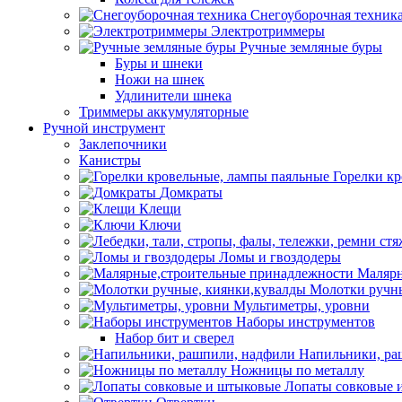
Снегоуборочная техник
Электротриммеры
Ручные земляные буры
Буры и шнеки
Ножи на шнек
Удлинители шнека
Триммеры аккумуляторные
Ручной инструмент
Заклепочники
Канистры
Горелки к
Домкраты
Клещи
Ключи
Ломы и гвоздодеры
Малярн
Молотки ручны
Мультиметры, уровни
Наборы инструментов
Набор бит и сверел
Напильники, ра
Ножницы по металлу
Лопаты совковые 