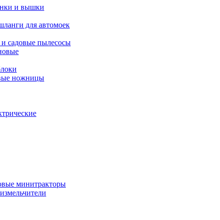
янки и вышки
шланги для автомоек
 и садовые пылесосы
новые
блоки
овые ножницы
ктрические
овые минитракторы
 измельчители