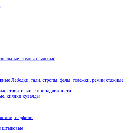
а
ровельные, лампы паяльные
Лебедки, тали, стропы, фалы, тележки, ремни стяжные
ые,строительные принадлежности
е, киянки,кувалды
шпили, надфили
и штыковые