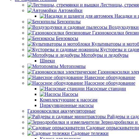
Лестницы, стрем
Автомойки
Насадки и 
Бензопилы
Воздуходувки
Газонокосилки бензи
Бензокосы
Культиваторы и мото
Кусторезы и сад
Мотобуры и ледобуры
Шнеки
Мотопомпы
Газонокосилки эле
Навесное оборудование
Насосное оборудование
Насосные станции
Насосы
Комплектующие к насосам
Циркуляционные насосы
Газонокосилки аккумуляторные
Райдеры и сад
Зернодробилки и
Садовые опрыскиватели
Садовые тележки
Колеса для тележек