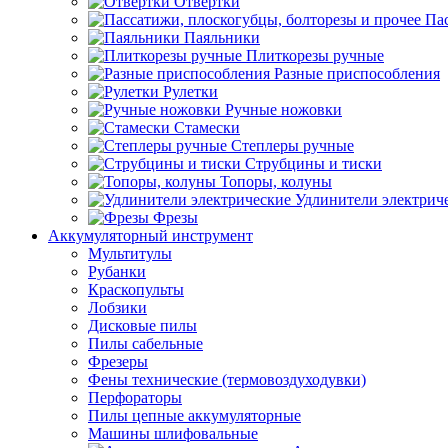
Отвертки
Пас
Паяльники
Плиткорезы ручные
Разные приспособления
Рулетки
Ручные ножовки
Стамески
Степлеры ручные
Струбцины и тиски
Топоры, колуны
Удлинители электрич
Фрезы
Аккумуляторный инструмент
Мультитулы
Рубанки
Краскопульты
Лобзики
Дисковые пилы
Пилы сабельные
Фрезеры
Фены технические (термовоздуходувки)
Перфораторы
Пилы цепные аккумуляторные
Машины шлифовальные