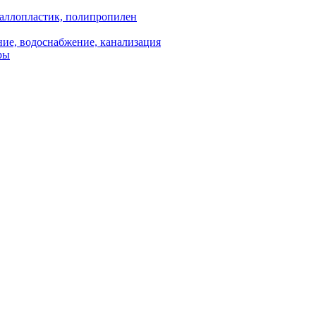
аллопластик, полипропилен
ие, водоснабжение, канализация
ры