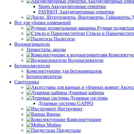
Аккумуляторные отве
Sturm Аккумуляторные отвертки
PATRIOT Аккумуляторные отвертки
Д
Все для уборки помещений
Ручные подмета
Стекло и Пароочистит
Пылесосы
Водонагреватели
Термостаты, аноды
Комплектую
Водонагреватели
Бетоносмесители
Комплектующие для бетономешалок
Бетоносмесители
Сантехника
Аксес
Душевые кабины
Душевые системы
Душевые системы GAPPO
Инструмент
Ванны
Комплектующие
Мойки
Пьедесталы