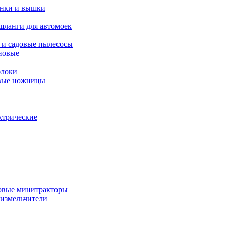
янки и вышки
шланги для автомоек
 и садовые пылесосы
новые
блоки
овые ножницы
ктрические
овые минитракторы
 измельчители