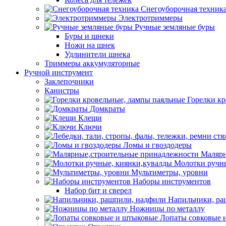
Снегоуборочная техник
Электротриммеры
Ручные земляные буры
Буры и шнеки
Ножи на шнек
Удлинители шнека
Триммеры аккумуляторные
Ручной инструмент
Заклепочники
Канистры
Горелки к
Домкраты
Клещи
Ключи
Ломы и гвоздодеры
Малярн
Молотки ручны
Мультиметры, уровни
Наборы инструментов
Набор бит и сверел
Напильники, ра
Ножницы по металлу
Лопаты совковые 