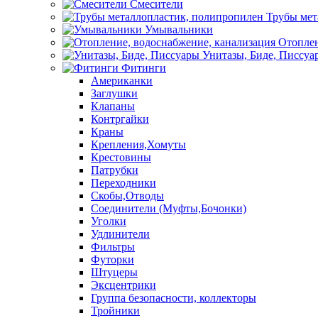
Смесители
Трубы мет
Умывальники
Отоплен
Унитазы, Биде, Писсуа
Фитинги
Американки
Заглушки
Клапаны
Контргайки
Краны
Крепления,Хомуты
Крестовины
Патрубки
Переходники
Скобы,Отводы
Соединители (Муфты,Бочонки)
Уголки
Удлинители
Фильтры
Футорки
Штуцеры
Эксцентрики
Группа безопасности, коллекторы
Тройники