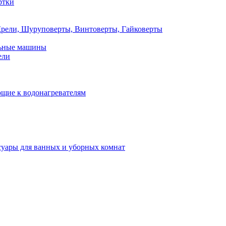
ртки
рели, Шуруповерты, Винтоверты, Гайковерты
льные машины
ели
щие к водонагревателям
суары для ванных и уборных комнат