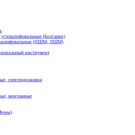
е
углошлифовальные (Болгарки)
шлифовальные (ПШМ, ЛШМ)
иональный инструмент
ые, электроножовки
вые, монтажные
(Фены)