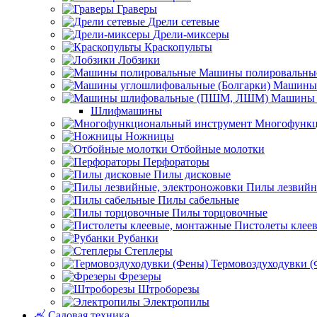
Граверы
Дрели сетевые
Дрели-миксеры
Краскопульты
Лобзики
Машины полировальны
Машины 
Машины 
Шлифмашины
Многофункц
Ножницы
Отбойные молотки
Перфораторы
Пилы дисковые
Пилы лезвийн
Пилы сабельные
Пилы торцовочные
Пистолеты клее
Рубанки
Степлеры
Термовоздуходувки 
Фрезеры
Штроборезы
Электропилы
Садовая техника