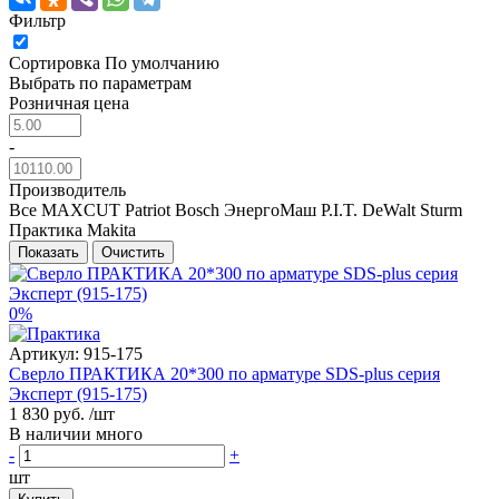
Фильтр
Сортировка
По умолчанию
Выбрать по параметрам
Розничная цена
-
Производитель
Все
MAXCUT
Patriot
Bosch
ЭнергоМаш
P.I.T.
DeWalt
Sturm
Практика
Makita
Показать
Очистить
0%
Артикул:
915-175
Сверло ПРАКТИКА 20*300 по арматуре SDS-plus серия
Эксперт (915-175)
1 830 руб.
/шт
В наличии много
-
+
шт