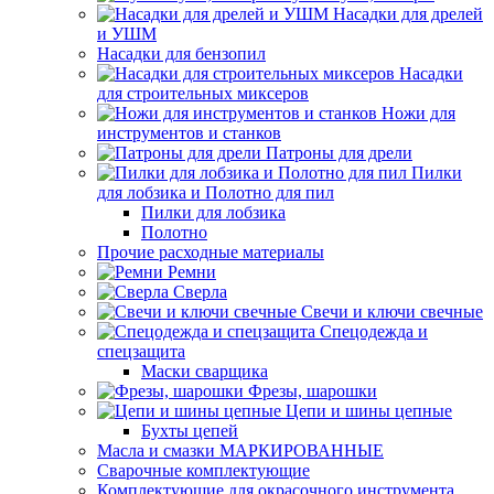
Насадки для дрелей
и УШМ
Насадки для бензопил
Насадки
для строительных миксеров
Ножи для
инструментов и станков
Патроны для дрели
Пилки
для лобзика и Полотно для пил
Пилки для лобзика
Полотно
Прочие расходные материалы
Ремни
Сверла
Свечи и ключи свечные
Спецодежда и
спецзащита
Маски сварщика
Фрезы, шарошки
Цепи и шины цепные
Бухты цепей
Масла и смазки МАРКИРОВАННЫЕ
Сварочные комплектующие
Комплектующие для окрасочного инструмента