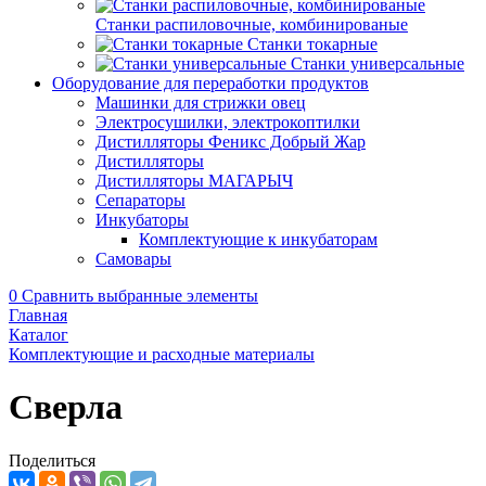
Станки распиловочные, комбинированые
Станки токарные
Станки универсальные
Оборудование для переработки продуктов
Машинки для стрижки овец
Электросушилки, электрокоптилки
Дистилляторы Феникс Добрый Жар
Дистилляторы
Дистилляторы МАГАРЫЧ
Сепараторы
Инкубаторы
Комплектующие к инкубаторам
Самовары
0
Сравнить выбранные элементы
Главная
Каталог
Комплектующие и расходные материалы
Сверла
Поделиться