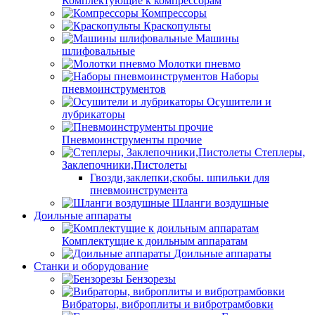
Комплектующие к компрессорам
Компрессоры
Краскопульты
Машины
шлифовальные
Молотки пневмо
Наборы
пневмоинструментов
Осушители и
лубрикаторы
Пневмоинструменты прочие
Степлеры,
Заклепочники,Пистолеты
Гвозди,заклепки,скобы. шпильки для
пневмоинструмента
Шланги воздушные
Доильные аппараты
Комплектущие к доильным аппаратам
Доильные аппараты
Станки и оборудование
Бензорезы
Вибраторы, виброплиты и вибротрамбовки