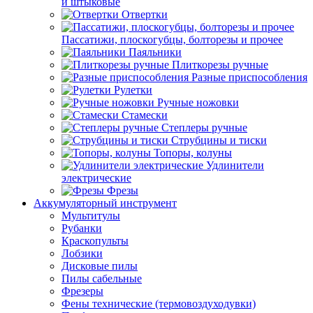
и штыковые
Отвертки
Пассатижи, плоскогубцы, болторезы и прочее
Паяльники
Плиткорезы ручные
Разные приспособления
Рулетки
Ручные ножовки
Стамески
Степлеры ручные
Струбцины и тиски
Топоры, колуны
Удлинители
электрические
Фрезы
Аккумуляторный инструмент
Мультитулы
Рубанки
Краскопульты
Лобзики
Дисковые пилы
Пилы сабельные
Фрезеры
Фены технические (термовоздуходувки)