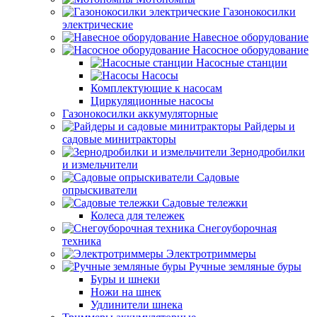
Газонокосилки
электрические
Навесное оборудование
Насосное оборудование
Насосные станции
Насосы
Комплектующие к насосам
Циркуляционные насосы
Газонокосилки аккумуляторные
Райдеры и
садовые минитракторы
Зернодробилки
и измельчители
Садовые
опрыскиватели
Садовые тележки
Колеса для тележек
Снегоуборочная
техника
Электротриммеры
Ручные земляные буры
Буры и шнеки
Ножи на шнек
Удлинители шнека