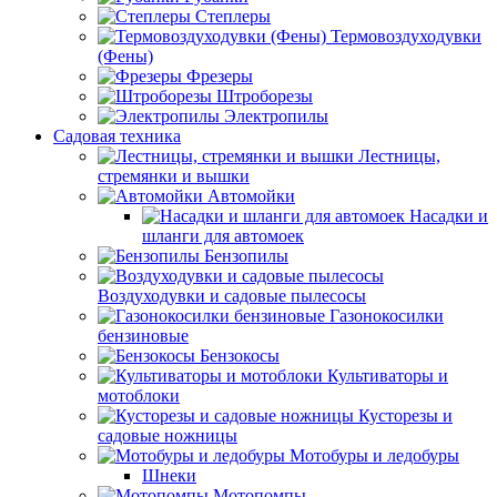
Степлеры
Термовоздуходувки
(Фены)
Фрезеры
Штроборезы
Электропилы
Садовая техника
Лестницы,
стремянки и вышки
Автомойки
Насадки и
шланги для автомоек
Бензопилы
Воздуходувки и садовые пылесосы
Газонокосилки
бензиновые
Бензокосы
Культиваторы и
мотоблоки
Кусторезы и
садовые ножницы
Мотобуры и ледобуры
Шнеки
Мотопомпы