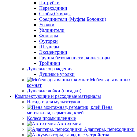
Патрубки
Переходники
Скобы,Отводы
Соединители (Муфты,Бочонки)
Уголки
Удлинители
Фильтры
Футорки
Штуцеры
Эксцентрики
Группа безопасности, коллекторы
Тройники
Душевые ограждения
Душевые уголки
Мебель для ванных
комнат
Душевые лейки (насадки)
Комплектующие и расходные материалы
Насадки для мультитулов
Пена
монтажная, герметик, клей
Колеса промышленные
Автохимия
Адаптеры, переходники