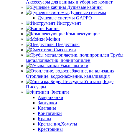
Аксессуары для ванных и уборных комнат
Душевые кабины
Душевые системы
Душевые системы GAPPO
Инструмент
Ванны
Комплектующие
Мойки
Пьедесталы
Смесители
Трубы
металлопластик, полипропилен
Умывальники
Отопление, водоснабжение, канализация
Унитазы, Биде,
Писсуары
Фитинги
Американки
Заглушки
Клапаны
Контргайки
Краны
Крепления,Хомуты
Крестовины