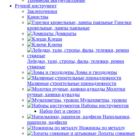
Триммеры аккумуляторные
Ручной инструмент
Заклепочники
Канистры
Горелки
кровельные, лампы паяльные
Домкраты
Клещи
Ключи
Лебедки, тали, стропы, фалы, тележки, ремни
стяжные
Ломы и гвоздодеры
Малярные,строительные принадлежности
Молотки
ручные, киянки,кувалды
Мультиметры, уровни
Наборы инструментов
Набор бит и сверел
Напильники,
рашпили, надфили
Ножницы по металлу
Лопаты совковые