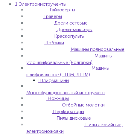
Электроинструменты
Гайковерты
Граверы
Дрели сетевые
Дрели-миксеры
Краскопульты
Лобзики
Машины полировальные
Машины
углошлифовальные (Болгарки)
Машины
шлифовальные (ПШМ, ЛШМ)
Шлифмашины
Многофункциональный инструмент
Ножницы
Отбойные молотки
Перфораторы
Пилы дисковые
Пилы лезвийные,
электроножовки