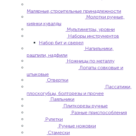
Малярные,строительные принадлежности
Молотки ручные,
киянки,кувалды
Мультиметры, уровни
Наборы инструментов
Набор бит и сверел
Напильники,
рашпили, надфили
Ножницы по металлу
Лопаты совковые и
штыковые
Отвертки
Пассатижи,
плоскогубцы, болторезы и прочее
Паяльники
Плиткорезы ручные
Разные приспособления
Рулетки
Ручные ножовки
Стамески