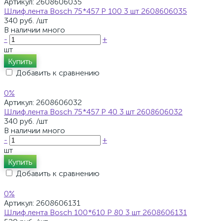
Артикул:
2608606035
Шлиф.лента Bosch 75*457 Р 100 3 шт 2608606035
340 руб.
/шт
В наличии много
-
+
шт
Купить
Добавить к сравнению
0%
Артикул:
2608606032
Шлиф.лента Bosch 75*457 Р 40 3 шт 2608606032
340 руб.
/шт
В наличии много
-
+
шт
Купить
Добавить к сравнению
0%
Артикул:
2608606131
Шлиф.лента Bosch 100*610 Р 80 3 шт 2608606131