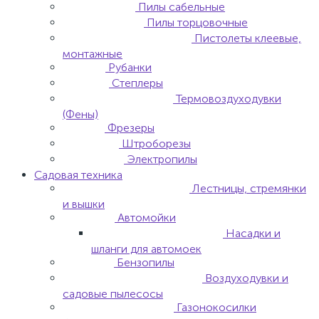
Пилы сабельные
Пилы торцовочные
Пистолеты клеевые,
монтажные
Рубанки
Степлеры
Термовоздуходувки
(Фены)
Фрезеры
Штроборезы
Электропилы
Садовая техника
Лестницы, стремянки
и вышки
Автомойки
Насадки и
шланги для автомоек
Бензопилы
Воздуходувки и
садовые пылесосы
Газонокосилки