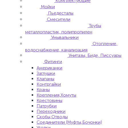
Комплектующие
Мойки
Пьедесталы
Смесители
Трубы
металлопластик, полипропилен
Умывальники
Отопление,
водоснабжение, канализация
Унитазы, Биде, Писсуары
Фитинги
Американки
Заглушки
Клапаны
Контргайки
Краны
Крепления,Хомуты
Крестовины
Патрубки
Переходники
Скобы,Отводы
Соединители (Муфты,Бочонки)
Уголки