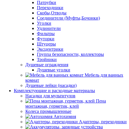
Патрубки
Переходники
Скобы,Отводы
Соединители (Муфты,Бочонки)
Уголки
Удлинители
Фильтры
Футорки
Штуцеры
Эксцентрики
Группа безопасности, коллекторы
Тройники
Душевые ограждения
Душевые уголки
Мебель для ванных
комнат
Душевые лейки (насадки)
Комплектующие и расходные материалы
Насадки для мультитулов
Пена
монтажная, герметик, клей
Колеса промышленные
Автохимия
Адаптеры, переходники