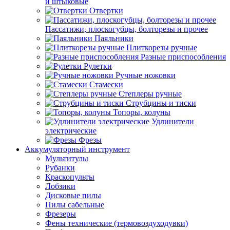
и штыковые
Отвертки
Пассатижи, плоскогубцы, болторезы и прочее
Паяльники
Плиткорезы ручные
Разные приспособления
Рулетки
Ручные ножовки
Стамески
Степлеры ручные
Струбцины и тиски
Топоры, колуны
Удлинители
электрические
Фрезы
Аккумуляторный инструмент
Мультитулы
Рубанки
Краскопульты
Лобзики
Дисковые пилы
Пилы сабельные
Фрезеры
Фены технические (термовоздуходувки)