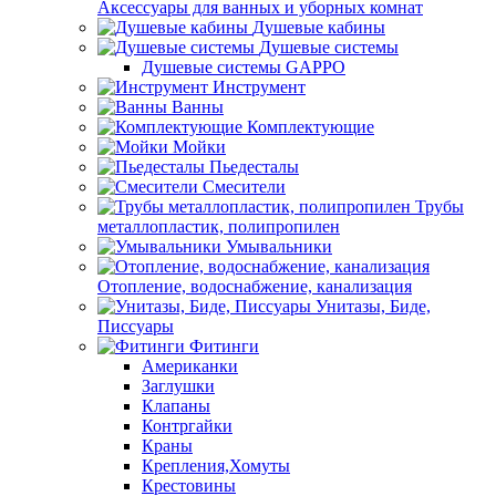
Аксессуары для ванных и уборных комнат
Душевые кабины
Душевые системы
Душевые системы GAPPO
Инструмент
Ванны
Комплектующие
Мойки
Пьедесталы
Смесители
Трубы
металлопластик, полипропилен
Умывальники
Отопление, водоснабжение, канализация
Унитазы, Биде,
Писсуары
Фитинги
Американки
Заглушки
Клапаны
Контргайки
Краны
Крепления,Хомуты
Крестовины