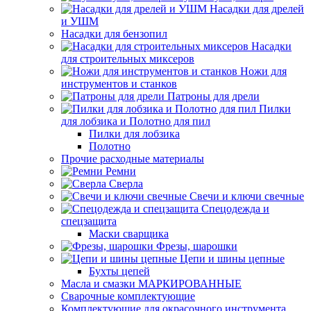
Насадки для дрелей
и УШМ
Насадки для бензопил
Насадки
для строительных миксеров
Ножи для
инструментов и станков
Патроны для дрели
Пилки
для лобзика и Полотно для пил
Пилки для лобзика
Полотно
Прочие расходные материалы
Ремни
Сверла
Свечи и ключи свечные
Спецодежда и
спецзащита
Маски сварщика
Фрезы, шарошки
Цепи и шины цепные
Бухты цепей
Масла и смазки МАРКИРОВАННЫЕ
Сварочные комплектующие
Комплектующие для окрасочного инструмента