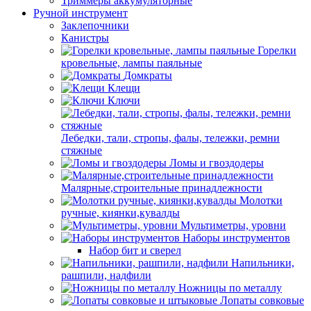
Триммеры аккумуляторные
Ручной инструмент
Заклепочники
Канистры
Горелки
кровельные, лампы паяльные
Домкраты
Клещи
Ключи
Лебедки, тали, стропы, фалы, тележки, ремни
стяжные
Ломы и гвоздодеры
Малярные,строительные принадлежности
Молотки
ручные, киянки,кувалды
Мультиметры, уровни
Наборы инструментов
Набор бит и сверел
Напильники,
рашпили, надфили
Ножницы по металлу
Лопаты совковые