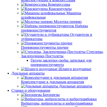
Комплектующие к компрессорам
Компрессоры
Краскопульты
Машины
шлифовальные
Молотки пневмо
Наборы
пневмоинструментов
Осушители и
лубрикаторы
Пневмоинструменты прочие
Степлеры,
Заклепочники,Пистолеты
Гвозди,заклепки,скобы. шпильки для
пневмоинструмента
Шланги воздушные
Доильные аппараты
Комплектущие к доильным аппаратам
Доильные аппараты
Станки и оборудование
Бензорезы
Вибраторы, виброплиты и вибротрамбовки