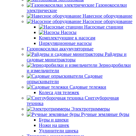
Газонокосилки
электрические
Навесное оборудование
Насосное оборудование
Насосные станции
Насосы
Комплектующие к насосам
Циркуляционные насосы
Газонокосилки аккумуляторные
Райдеры и
садовые минитракторы
Зернодробилки
и измельчители
Садовые
опрыскиватели
Садовые тележки
Колеса для тележек
Снегоуборочная
техника
Электротриммеры
Ручные земляные буры
Буры и шнеки
Ножи на шнек
Удлинители шнека