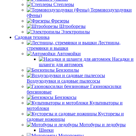
Степлеры
Термовоздуходувки
(Фены)
Фрезеры
Штроборезы
Электропилы
Садовая техника
Лестницы,
стремянки и вышки
Автомойки
Насадки и
шланги для автомоек
Бензопилы
Воздуходувки и садовые пылесосы
Газонокосилки
бензиновые
Бензокосы
Культиваторы и
мотоблоки
Кусторезы и
садовые ножницы
Мотобуры и ледобуры
Шнеки
Мотопомпы