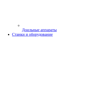
2
Станки плиткорезные
Нужна консультация? Задайте вопрос прямо сейчас!
Отправить сообщение
Я даю согласие на обработку моих персональных данных
Акции и скидки
Бренды
Магазины
Услуги
О магазине
Новости
Обзоры
Фотогалерея