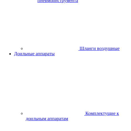
8 150 руб.
/шт
В наличии мало
-
+
шт
Купить
Добавить к сравнению
0%
Артикул:
160300180
Плиткорез PATRIOT TC 450
9 570 руб.
/шт
В наличии много
-
+
шт
Купить
Добавить к сравнению
0%
Артикул:
110722
Пила стационарная P.I.T. PTS200-C электрическая
8 440 руб.
/шт
В наличии много