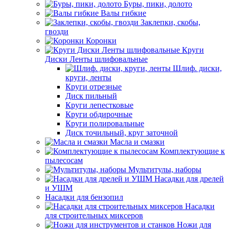
Буры, пики, долото
Валы гибкие
Заклепки, скобы,
гвозди
Коронки
Круги
Диски Ленты шлифовальные
Шлиф. диски,
круги, ленты
Круги отрезные
Диск пильный
Круги лепестковые
Круги обдирочные
Круги полировальные
Диск точильный, круг заточной
Масла и смазки
Комплектующие к
пылесосам
Мультитулы, наборы
Насадки для дрелей
и УШМ
Насадки для бензопил
Насадки
для строительных миксеров
Ножи для