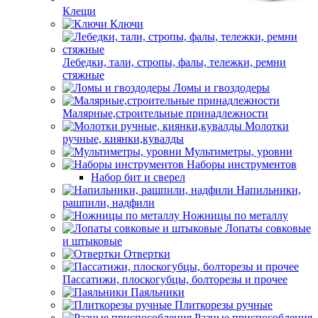
Клещи
Ключи
Лебедки, тали, стропы, фалы, тележки, ремни
стяжные
Ломы и гвоздодеры
Малярные,строительные принадлежности
Молотки
ручные, киянки,кувалды
Мультиметры, уровни
Наборы инструментов
Набор бит и сверел
Напильники,
рашпили, надфили
Ножницы по металлу
Лопаты совковые
и штыковые
Отвертки
Пассатижи, плоскогубцы, болторезы и прочее
Паяльники
Плиткорезы ручные
Разные приспособления