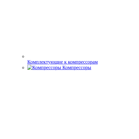
Комплектущие к доильным аппаратам
Доильные аппараты
Станки и оборудование
Бензорезы
Вибраторы, виброплиты и вибротрамбовки
Генераторы и
электростанции
Комплектующие для генераторов
Двигатели
Двигатели внутреннего сгорания
Электродвигатели
Зарядно-пусковые
устройства
Затирочные машины
Измерительное оборудование
(дальномеры,нивелиры)
Металлоискатели
Отрезные
машины по металлу
Сварочное
оборудование