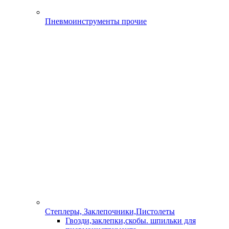
Плиткорез ELITECH HD TC 1525F12 (E2008.005.00)
(электрический)
58 330 руб.
/шт
В наличии много
-
+
шт
Купить
Добавить к сравнению
0%
Артикул:
5995
Плиткорез P.I.T. PTC180-C Мастер
7 300 руб.
/шт
В наличии много
-
+
шт
Купить
Добавить к сравнению
0%
Артикул:
15228-125T-W
Пила CROWN CT15228-125T-W алмазная (плиткорез)