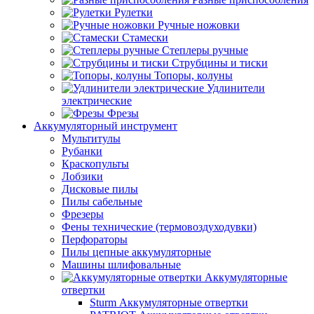
Рулетки
Ручные ножовки
Стамески
Степлеры ручные
Струбцины и тиски
Топоры, колуны
Удлинители
электрические
Фрезы
Аккумуляторный инструмент
Мультитулы
Рубанки
Краскопульты
Лобзики
Дисковые пилы
Пилы сабельные
Фрезеры
Фены технические (термовоздуходувки)
Перфораторы
Пилы цепные аккумуляторные
Машины шлифовальные
Аккумуляторные
отвертки
Sturm Аккумуляторные отвертки