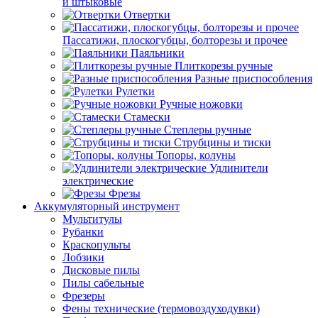
и штыковые
Отвертки
Пассатижи, плоскогубцы, болторезы и прочее
Паяльники
Плиткорезы ручные
Разные приспособления
Рулетки
Ручные ножовки
Стамески
Степлеры ручные
Струбцины и тиски
Топоры, колуны
Удлинители
электрические
Фрезы
Аккумуляторный инструмент
Мультитулы
Рубанки
Краскопульты
Лобзики
Дисковые пилы
Пилы сабельные
Фрезеры
Фены технические (термовоздуходувки)