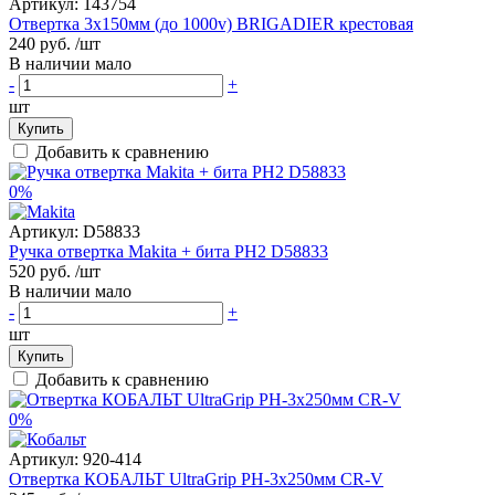
Артикул:
143754
Отвертка 3х150мм (до 1000v) BRIGADIER крестовая
240 руб.
/шт
В наличии мало
-
+
шт
Купить
Добавить к сравнению
0%
Артикул:
D58833
Ручка отвертка Makita + бита PH2 D58833
520 руб.
/шт
В наличии мало
-
+
шт
Купить
Добавить к сравнению
0%
Артикул:
920-414
Отвертка КОБАЛЬТ UltraGrip РН-3х250мм CR-V