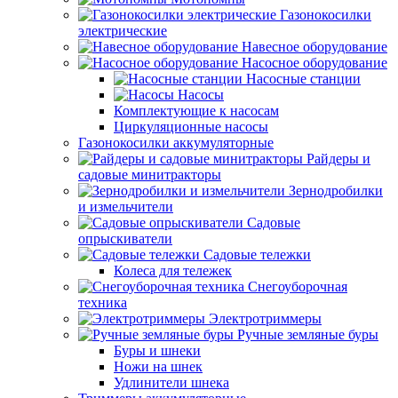
Газонокосилки
электрические
Навесное оборудование
Насосное оборудование
Насосные станции
Насосы
Комплектующие к насосам
Циркуляционные насосы
Газонокосилки аккумуляторные
Райдеры и
садовые минитракторы
Зернодробилки
и измельчители
Садовые
опрыскиватели
Садовые тележки
Колеса для тележек
Снегоуборочная
техника
Электротриммеры
Ручные земляные буры
Буры и шнеки
Ножи на шнек
Удлинители шнека