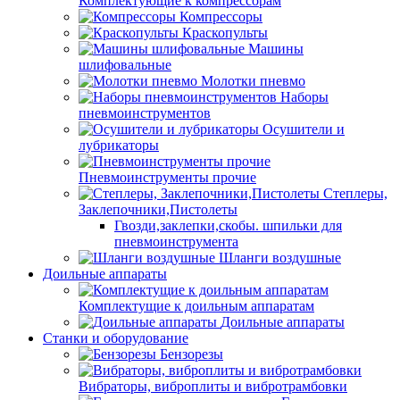
Комплектующие к компрессорам
Компрессоры
Краскопульты
Машины
шлифовальные
Молотки пневмо
Наборы
пневмоинструментов
Осушители и
лубрикаторы
Пневмоинструменты прочие
Степлеры,
Заклепочники,Пистолеты
Гвозди,заклепки,скобы. шпильки для
пневмоинструмента
Шланги воздушные
Доильные аппараты
Комплектущие к доильным аппаратам
Доильные аппараты
Станки и оборудование
Бензорезы
Вибраторы, виброплиты и вибротрамбовки