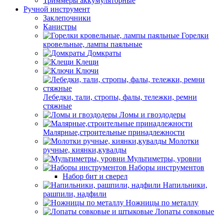
Триммеры аккумуляторные
Ручной инструмент
Заклепочники
Канистры
Горелки
кровельные, лампы паяльные
Домкраты
Клещи
Ключи
Лебедки, тали, стропы, фалы, тележки, ремни
стяжные
Ломы и гвоздодеры
Малярные,строительные принадлежности
Молотки
ручные, киянки,кувалды
Мультиметры, уровни
Наборы инструментов
Набор бит и сверел
Напильники,
рашпили, надфили
Ножницы по металлу
Лопаты совковые