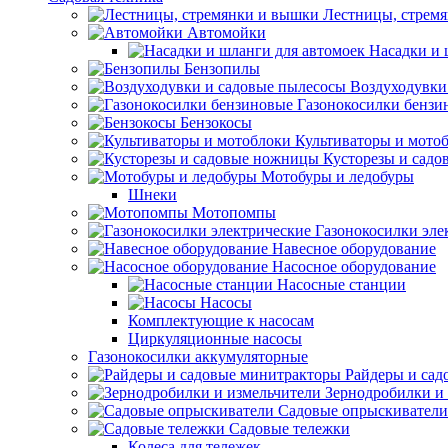
Лестницы, стрем
Автомойки
Насадки и 
Бензопилы
Воздуходувки
Газонокосилки бензи
Бензокосы
Культиваторы и мото
Кусторезы и сад
Мотобуры и ледобуры
Шнеки
Мотопомпы
Газонокосилки эле
Навесное оборудование
Насосное оборудование
Насосные станции
Насосы
Комплектующие к насосам
Циркуляционные насосы
Газонокосилки аккумуляторные
Райдеры и сад
Зернодробилки и
Садовые опрыскиватели
Садовые тележки
Колеса для тележек