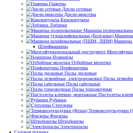
Граверы
Дрели сетевые
Дрели-миксеры
Краскопульты
Лобзики
Машины полировальны
Машины 
Машины 
Шлифмашины
Многофункц
Ножницы
Отбойные молотки
Перфораторы
Пилы дисковые
Пилы лезвийн
Пилы сабельные
Пилы торцовочные
Пистолеты клее
Рубанки
Степлеры
Термовоздуходувки 
Фрезеры
Штроборезы
Электропилы
Садовая техника