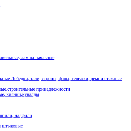
а
ровельные, лампы паяльные
Лебедки, тали, стропы, фалы, тележки, ремни стяжные
ые,строительные принадлежности
е, киянки,кувалды
шпили, надфили
и штыковые