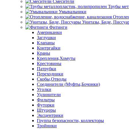
Смесители
Трубы мет
Умывальники
Отоплен
Унитазы, Биде, Писсуа
Фитинги
Американки
Заглушки
Клапаны
Контргайки
Краны
Крепления,Хомуты
Крестовины
Патрубки
Переходники
Скобы,Отводы
Соединители (Муфты,Бочонки)
Уголки
Удлинители
Фильтры
Футорки
Штуцеры
Эксцентрики
Группа безопасности, коллекторы
Тройники