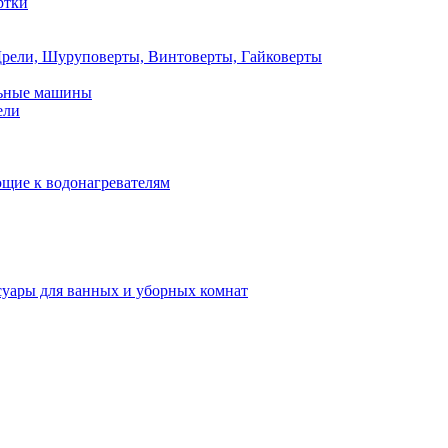
ртки
рели, Шуруповерты, Винтоверты, Гайковерты
льные машины
ели
щие к водонагревателям
суары для ванных и уборных комнат