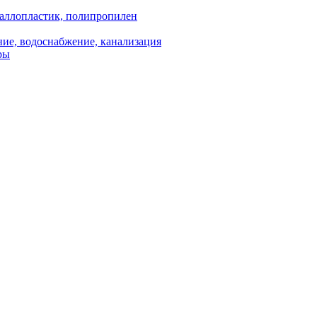
аллопластик, полипропилен
ие, водоснабжение, канализация
ры