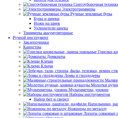
Снегоуборочная техник
Электротриммеры
Ручные земляные буры
Буры и шнеки
Ножи на шнек
Удлинители шнека
Триммеры аккумуляторные
Ручной инструмент
Заклепочники
Канистры
Горелки к
Домкраты
Клещи
Ключи
Ломы и гвоздодеры
Малярн
Молотки ручны
Мультиметры, уровни
Наборы инструментов
Набор бит и сверел
Напильники, ра
Ножницы по металлу
Лопаты совковые 