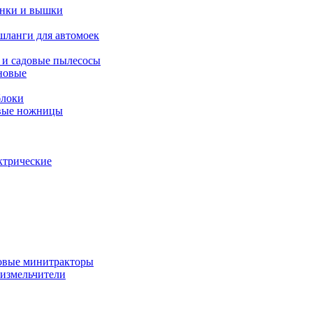
янки и вышки
шланги для автомоек
 и садовые пылесосы
новые
блоки
овые ножницы
ктрические
овые минитракторы
 измельчители