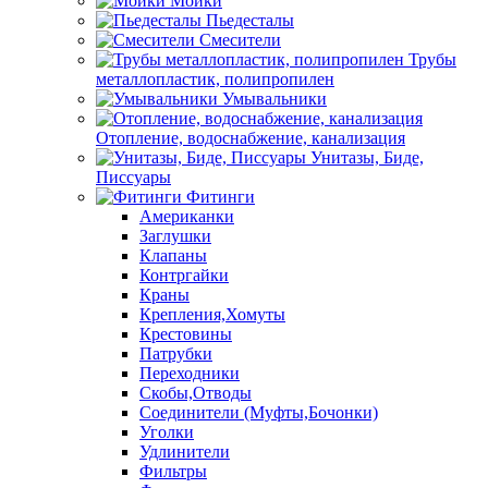
Мойки
Пьедесталы
Смесители
Трубы
металлопластик, полипропилен
Умывальники
Отопление, водоснабжение, канализация
Унитазы, Биде,
Писсуары
Фитинги
Американки
Заглушки
Клапаны
Контргайки
Краны
Крепления,Хомуты
Крестовины
Патрубки
Переходники
Скобы,Отводы
Соединители (Муфты,Бочонки)
Уголки
Удлинители
Фильтры