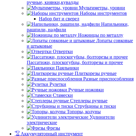
ручные, киянки,кувалды
Мультиметры, уровни
Наборы инструментов
Набор бит и сверел
Напильники,
рашпили, надфили
Ножницы по металлу
Лопаты совковые
и штыковые
Отвертки
Пассатижи, плоскогубцы, болторезы и прочее
Паяльники
Плиткорезы ручные
Разные приспособления
Рулетки
Ручные ножовки
Стамески
Степлеры ручные
Струбцины и тиски
Топоры, колуны
Удлинители
электрические
Фрезы
Аккумуляторный инструмент