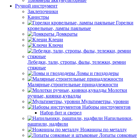
Триммеры аккумуляторные
Ручной инструмент
Заклепочники
Канистры
Горелки
кровельные, лампы паяльные
Домкраты
Клещи
Ключи
Лебедки, тали, стропы, фалы, тележки, ремни
стяжные
Ломы и гвоздодеры
Малярные,строительные принадлежности
Молотки
ручные, киянки,кувалды
Мультиметры, уровни
Наборы инструментов
Набор бит и сверел
Напильники,
рашпили, надфили
Ножницы по металлу
Лопаты совковые