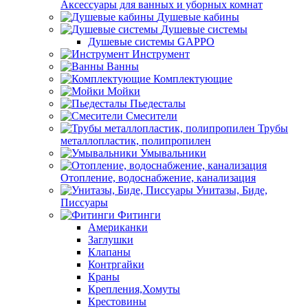
Аксессуары для ванных и уборных комнат
Душевые кабины
Душевые системы
Душевые системы GAPPO
Инструмент
Ванны
Комплектующие
Мойки
Пьедесталы
Смесители
Трубы
металлопластик, полипропилен
Умывальники
Отопление, водоснабжение, канализация
Унитазы, Биде,
Писсуары
Фитинги
Американки
Заглушки
Клапаны
Контргайки
Краны
Крепления,Хомуты
Крестовины