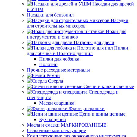
Насадки для дрелей
и УШМ
Насадки для бензопил
Насадки
для строительных миксеров
Ножи для
инструментов и станков
Патроны для дрели
Пилки
для лобзика и Полотно для пил
Пилки для лобзика
Полотно
Прочие расходные материалы
Ремни
Сверла
Свечи и ключи свечные
Спецодежда и
спецзащита
Маски сварщика
Фрезы, шарошки
Цепи и шины цепные
Бухты цепей
Масла и смазки МАРКИРОВАННЫЕ
Сварочные комплектующие
Комплектующие для окрасочного инструмента