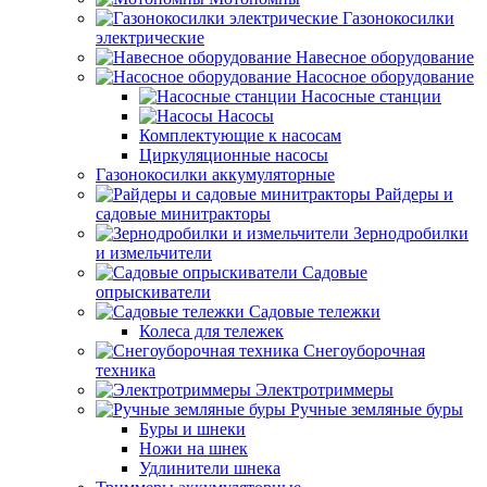
Газонокосилки
электрические
Навесное оборудование
Насосное оборудование
Насосные станции
Насосы
Комплектующие к насосам
Циркуляционные насосы
Газонокосилки аккумуляторные
Райдеры и
садовые минитракторы
Зернодробилки
и измельчители
Садовые
опрыскиватели
Садовые тележки
Колеса для тележек
Снегоуборочная
техника
Электротриммеры
Ручные земляные буры
Буры и шнеки
Ножи на шнек
Удлинители шнека