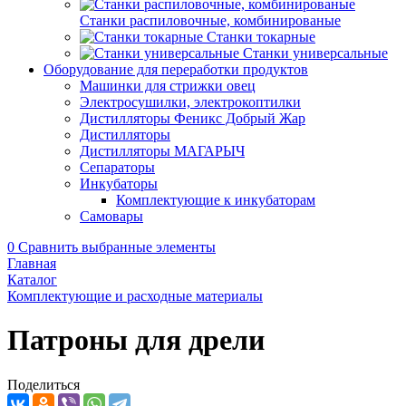
Станки распиловочные, комбинированые
Станки токарные
Станки универсальные
Оборудование для переработки продуктов
Машинки для стрижки овец
Электросушилки, электрокоптилки
Дистилляторы Феникс Добрый Жар
Дистилляторы
Дистилляторы МАГАРЫЧ
Сепараторы
Инкубаторы
Комплектующие к инкубаторам
Самовары
0
Сравнить выбранные элементы
Главная
Каталог
Комплектующие и расходные материалы
Патроны для дрели
Поделиться