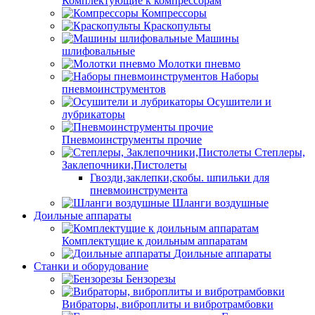
Комплектующие к компрессорам
Компрессоры
Краскопульты
Машины
шлифовальные
Молотки пневмо
Наборы
пневмоинструментов
Осушители и
лубрикаторы
Пневмоинструменты прочие
Степлеры,
Заклепочники,Пистолеты
Гвозди,заклепки,скобы. шпильки для
пневмоинструмента
Шланги воздушные
Доильные аппараты
Комплектущие к доильным аппаратам
Доильные аппараты
Станки и оборудование
Бензорезы
Вибраторы, виброплиты и вибротрамбовки