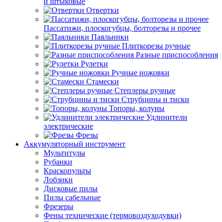
и штыковые
Отвертки
Пассатижи, плоскогубцы, болторезы и прочее
Паяльники
Плиткорезы ручные
Разные приспособления
Рулетки
Ручные ножовки
Стамески
Степлеры ручные
Струбцины и тиски
Топоры, колуны
Удлинители
электрические
Фрезы
Аккумуляторный инструмент
Мультитулы
Рубанки
Краскопульты
Лобзики
Дисковые пилы
Пилы сабельные
Фрезеры
Фены технические (термовоздуходувки)