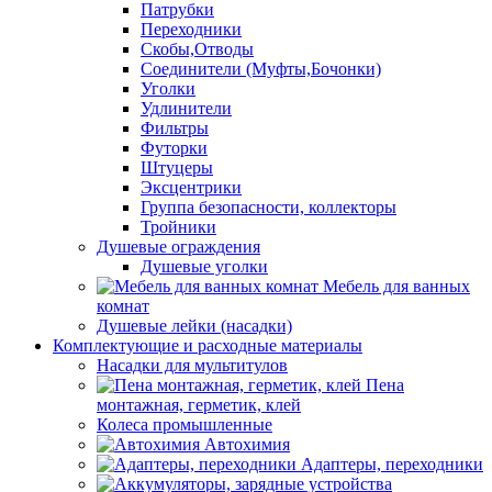
Патрубки
Переходники
Скобы,Отводы
Соединители (Муфты,Бочонки)
Уголки
Удлинители
Фильтры
Футорки
Штуцеры
Эксцентрики
Группа безопасности, коллекторы
Тройники
Душевые ограждения
Душевые уголки
Мебель для ванных
комнат
Душевые лейки (насадки)
Комплектующие и расходные материалы
Насадки для мультитулов
Пена
монтажная, герметик, клей
Колеса промышленные
Автохимия
Адаптеры, переходники