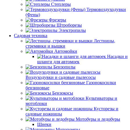
Степлеры
Термовоздуходувки
(Фены)
Фрезеры
Штроборезы
Электропилы
Садовая техника
Лестницы,
стремянки и вышки
Автомойки
Насадки и
шланги для автомоек
Бензопилы
Воздуходувки и садовые пылесосы
Газонокосилки
бензиновые
Бензокосы
Культиваторы и
мотоблоки
Кусторезы и
садовые ножницы
Мотобуры и ледобуры
Шнеки
Мотопомпы