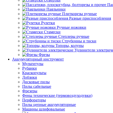
Отвертки
Пас
Паяльники
Плиткорезы ручные
Разные приспособления
Рулетки
Ручные ножовки
Стамески
Степлеры ручные
Струбцины и тиски
Топоры, колуны
Удлинители электрич
Фрезы
Аккумуляторный инструмент
Мультитулы
Рубанки
Краскопульты
Лобзики
Дисковые пилы
Пилы сабельные
Фрезеры
Фены технические (термовоздуходувки)
Перфораторы
Пилы цепные аккумуляторные
Машины шлифовальные