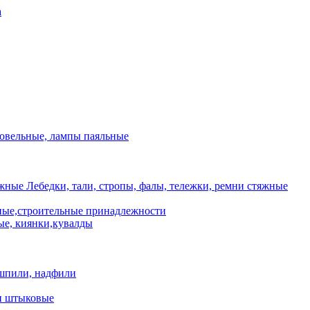
а
ровельные, лампы паяльные
Лебедки, тали, стропы, фалы, тележки, ремни стяжные
ые,строительные принадлежности
е, киянки,кувалды
шпили, надфили
и штыковые