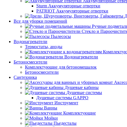
Аккумуляторные отве
Sturm Аккумуляторные отвертки
PATRIOT Аккумуляторные отвертки
Д
Все для уборки помещений
Ручные подмета
Стекло и Пароочистит
Пылесосы
Водонагреватели
Термостаты, аноды
Комплектую
Водонагреватели
Бетоносмесители
Комплектующие для бетономешалок
Бетоносмесители
Сантехника
Аксес
Душевые кабины
Душевые системы
Душевые системы GAPPO
Инструмент
Ванны
Комплектующие
Мойки
Пьедесталы