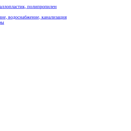
аллопластик, полипропилен
ие, водоснабжение, канализация
ры