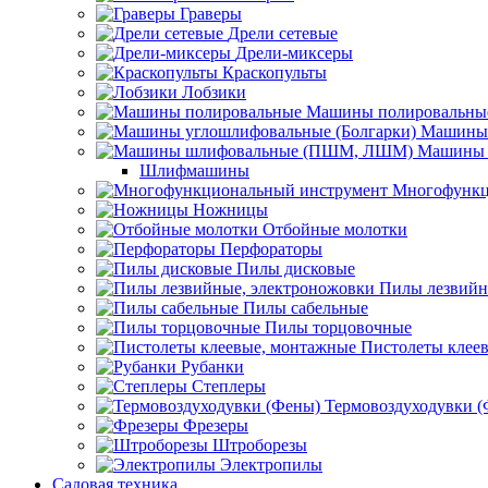
Граверы
Дрели сетевые
Дрели-миксеры
Краскопульты
Лобзики
Машины полировальны
Машины 
Машины 
Шлифмашины
Многофункц
Ножницы
Отбойные молотки
Перфораторы
Пилы дисковые
Пилы лезвийн
Пилы сабельные
Пилы торцовочные
Пистолеты клее
Рубанки
Степлеры
Термовоздуходувки 
Фрезеры
Штроборезы
Электропилы
Садовая техника