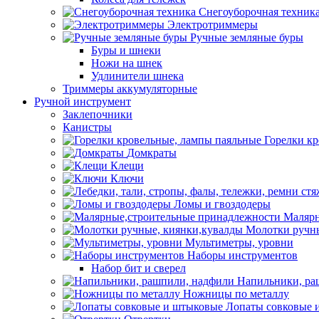
Снегоуборочная техник
Электротриммеры
Ручные земляные буры
Буры и шнеки
Ножи на шнек
Удлинители шнека
Триммеры аккумуляторные
Ручной инструмент
Заклепочники
Канистры
Горелки к
Домкраты
Клещи
Ключи
Ломы и гвоздодеры
Малярн
Молотки ручны
Мультиметры, уровни
Наборы инструментов
Набор бит и сверел
Напильники, ра
Ножницы по металлу
Лопаты совковые 