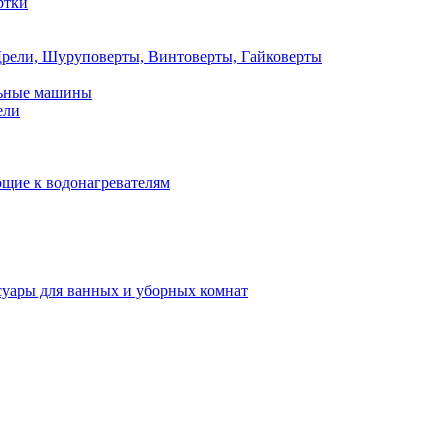
ртки
рели, Шуруповерты, Винтоверты, Гайковерты
льные машины
ели
щие к водонагревателям
суары для ванных и уборных комнат