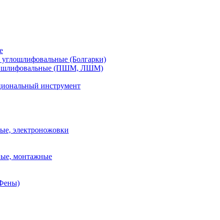
е
углошлифовальные (Болгарки)
шлифовальные (ПШМ, ЛШМ)
иональный инструмент
ые, электроножовки
вые, монтажные
(Фены)