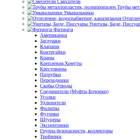
Смесители
Трубы мет
Умывальники
Отоплен
Унитазы, Биде, Писсуа
Фитинги
Американки
Заглушки
Клапаны
Контргайки
Краны
Крепления,Хомуты
Крестовины
Патрубки
Переходники
Скобы,Отводы
Соединители (Муфты,Бочонки)
Уголки
Удлинители
Фильтры
Футорки
Штуцеры
Эксцентрики
Группа безопасности, коллекторы
Тройники