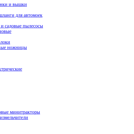
янки и вышки
шланги для автомоек
 и садовые пылесосы
новые
блоки
овые ножницы
ктрические
овые минитракторы
 измельчители