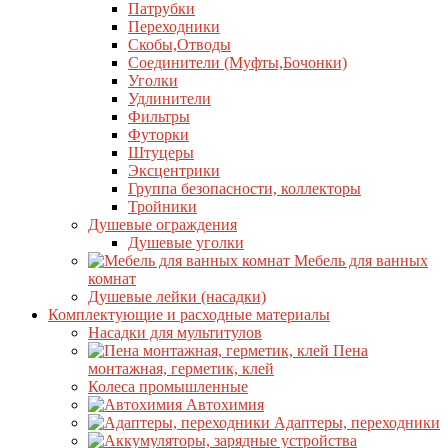
Патрубки
Переходники
Скобы,Отводы
Соединители (Муфты,Бочонки)
Уголки
Удлинители
Фильтры
Футорки
Штуцеры
Эксцентрики
Группа безопасности, коллекторы
Тройники
Душевые ограждения
Душевые уголки
Мебель для ванных
комнат
Душевые лейки (насадки)
Комплектующие и расходные материалы
Насадки для мультитулов
Пена
монтажная, герметик, клей
Колеса промышленные
Автохимия
Адаптеры, переходники