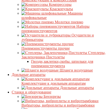
Комплектующие к компрессорам
Компрессоры
Краскопульты
Машины
шлифовальные
Молотки пневмо
Наборы
пневмоинструментов
Осушители и
лубрикаторы
Пневмоинструменты прочие
Степлеры,
Заклепочники,Пистолеты
Гвозди,заклепки,скобы. шпильки для
пневмоинструмента
Шланги воздушные
Доильные аппараты
Комплектущие к доильным аппаратам
Доильные аппараты
Станки и оборудование
Бензорезы
Вибраторы, виброплиты и вибротрамбовки