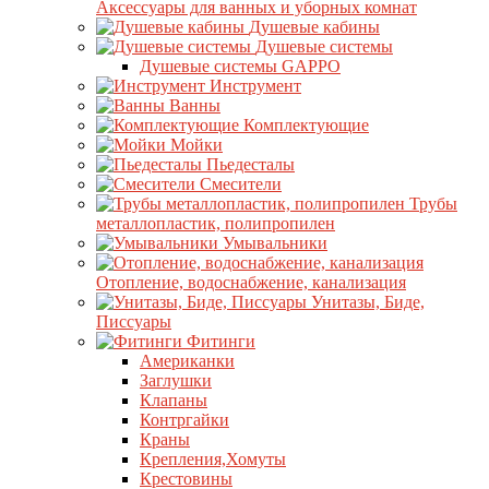
Аксессуары для ванных и уборных комнат
Душевые кабины
Душевые системы
Душевые системы GAPPO
Инструмент
Ванны
Комплектующие
Мойки
Пьедесталы
Смесители
Трубы
металлопластик, полипропилен
Умывальники
Отопление, водоснабжение, канализация
Унитазы, Биде,
Писсуары
Фитинги
Американки
Заглушки
Клапаны
Контргайки
Краны
Крепления,Хомуты
Крестовины