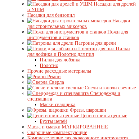
Насадки для дрелей
и УШМ
Насадки для бензопил
Насадки
для строительных миксеров
Ножи для
инструментов и станков
Патроны для дрели
Пилки
для лобзика и Полотно для пил
Пилки для лобзика
Полотно
Прочие расходные материалы
Ремни
Сверла
Свечи и ключи свечные
Спецодежда и
спецзащита
Маски сварщика
Фрезы, шарошки
Цепи и шины цепные
Бухты цепей
Масла и смазки МАРКИРОВАННЫЕ
Сварочные комплектующие
Комплектующие для окрасочного инструмента