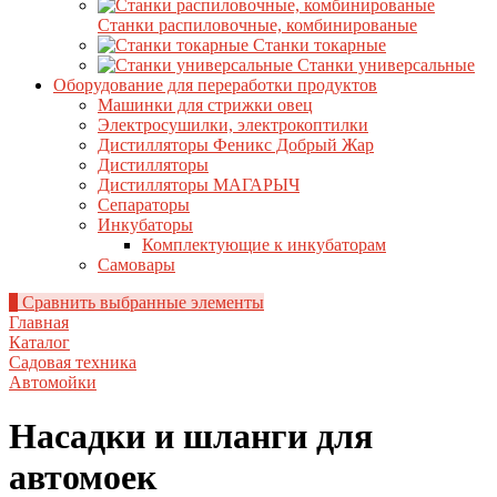
Станки распиловочные, комбинированые
Станки токарные
Станки универсальные
Оборудование для переработки продуктов
Машинки для стрижки овец
Электросушилки, электрокоптилки
Дистилляторы Феникс Добрый Жар
Дистилляторы
Дистилляторы МАГАРЫЧ
Сепараторы
Инкубаторы
Комплектующие к инкубаторам
Самовары
0
Сравнить выбранные элементы
Главная
Каталог
Садовая техника
Автомойки
Насадки и шланги для
автомоек