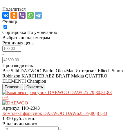
Поделиться
Фильтр
Сортировка
По умолчанию
Выбрать по параметрам
Розничная цена
-
Производитель
Все
Stihl
DAEWOO
Patriot
Oleo-Mac
Интерскол
Elitech
Sturm
Robinzon
KARCHER
AEZ
BRAIT
Makita
QUATTRO
ELEMENTI
Champion
Показать
Очистить
0%
Артикул:
НФ-2343
Комплект форсунок DAEWOO DAW625-79,80,81,83
1 320 руб.
/компл
В наличии много
-
+