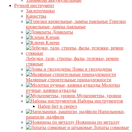
Триммеры аккумуляторные
Ручной инструмент
Заклепочники
Канистры
Горелки
кровельные, лампы паяльные
Домкраты
Клещи
Ключи
Лебедки, тали, стропы, фалы, тележки, ремни
стяжные
Ломы и гвоздодеры
Малярные,строительные принадлежности
Молотки
ручные, киянки,кувалды
Мультиметры, уровни
Наборы инструментов
Набор бит и сверел
Напильники,
рашпили, надфили
Ножницы по металлу
Лопаты совковые