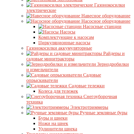
Газонокосилки
электрические
Навесное оборудование
Насосное оборудование
Насосные станции
Насосы
Комплектующие к насосам
Циркуляционные насосы
Газонокосилки аккумуляторные
Райдеры и
садовые минитракторы
Зернодробилки
и измельчители
Садовые
опрыскиватели
Садовые тележки
Колеса для тележек
Снегоуборочная
техника
Электротриммеры
Ручные земляные буры
Буры и шнеки
Ножи на шнек
Удлинители шнека