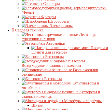
Степлеры
Термовоздуходувки
(Фены)
Фрезеры
Штроборезы
Электропилы
Садовая техника
Лестницы,
стремянки и вышки
Автомойки
Насадки и
шланги для автомоек
Бензопилы
Воздуходувки и садовые пылесосы
Газонокосилки
бензиновые
Бензокосы
Культиваторы и
мотоблоки
Кусторезы и
садовые ножницы
Мотобуры и ледобуры
Шнеки
Мотопомпы