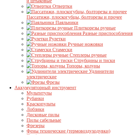
и штыковые
Отвертки
Пассатижи, плоскогубцы, болторезы и прочее
Паяльники
Плиткорезы ручные
Разные приспособления
Рулетки
Ручные ножовки
Стамески
Степлеры ручные
Струбцины и тиски
Топоры, колуны
Удлинители
электрические
Фрезы
Аккумуляторный инструмент
Мультитулы
Рубанки
Краскопульты
Лобзики
Дисковые пилы
Пилы сабельные
Фрезеры
Фены технические (термовоздуходувки)