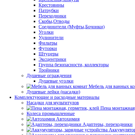
Крестовины
Патрубки
Переходники
Скобы,Отводы
Соединители (Муфты,Бочонки)
Уголки
Удлинители
Фильтры
Футорки
Штуцеры
Эксцентрики
Группа безопасности, коллекторы
Тройники
Душевые ограждения
Душевые уголки
Мебель для ванных к
Душевые лейки (насадки)
Комплектующие и расходные материалы
Насадки для мультитулов
Пена монтажная,
Колеса промышленные
Автохимия
Адаптеры, переходники
Аккумулятор