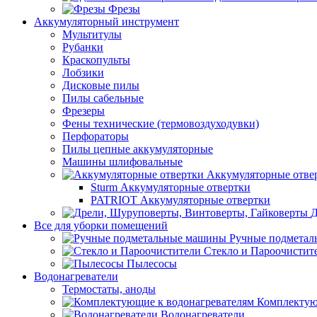
Фрезы
Аккумуляторный инструмент
Мультитулы
Рубанки
Краскопульты
Лобзики
Дисковые пилы
Пилы сабельные
Фрезеры
Фены технические (термовоздуходувки)
Перфораторы
Пилы цепные аккумуляторные
Машины шлифовальные
Аккумуляторные отве
Sturm Аккумуляторные отвертки
PATRIOT Аккумуляторные отвертки
Д
Все для уборки помещений
Ручные подмета
Стекло и Пароочистит
Пылесосы
Водонагреватели
Термостаты, аноды
Комплектую
Водонагреватели