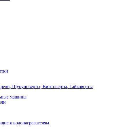
ртки
рели, Шуруповерты, Винтоверты, Гайковерты
льные машины
ели
щие к водонагревателям