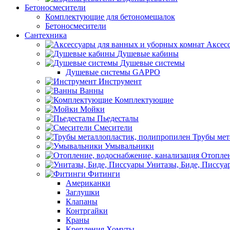
Бетоносмесители
Комплектующие для бетономешалок
Бетоносмесители
Сантехника
Аксес
Душевые кабины
Душевые системы
Душевые системы GAPPO
Инструмент
Ванны
Комплектующие
Мойки
Пьедесталы
Смесители
Трубы мет
Умывальники
Отоплен
Унитазы, Биде, Писсуа
Фитинги
Американки
Заглушки
Клапаны
Контргайки
Краны
Крепления,Хомуты