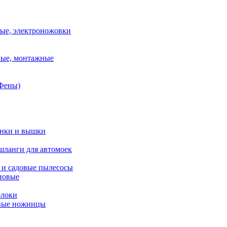
ые, электроножовки
вые, монтажные
(Фены)
янки и вышки
шланги для автомоек
 и садовые пылесосы
новые
блоки
овые ножницы