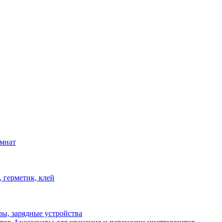
омнат
 герметик, клей
ы, зарядные устройства