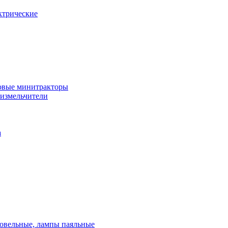
ктрические
овые минитракторы
 измельчители
а
ровельные, лампы паяльные