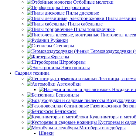
Отбойные молотки
Перфораторы
Пилы дисковые
Пилы лезвийн
Пилы сабельные
Пилы торцовочные
Пистолеты клее
Рубанки
Степлеры
Термовоздуходувки 
Фрезеры
Штроборезы
Электропилы
Садовая техника
Лестницы, стрем
Автомойки
Насадки и 
Бензопилы
Воздуходувки
Газонокосилки бензи
Бензокосы
Культиваторы и мото
Кусторезы и сад
Мотобуры и ледобуры
Шнеки