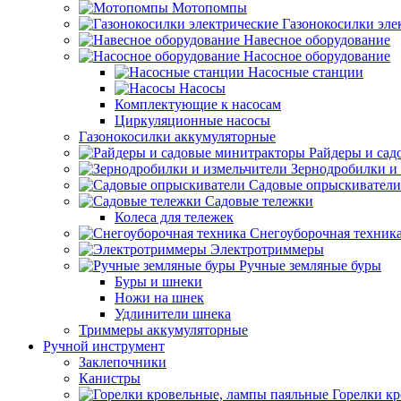
Мотопомпы
Газонокосилки эле
Навесное оборудование
Насосное оборудование
Насосные станции
Насосы
Комплектующие к насосам
Циркуляционные насосы
Газонокосилки аккумуляторные
Райдеры и сад
Зернодробилки и
Садовые опрыскиватели
Садовые тележки
Колеса для тележек
Снегоуборочная техник
Электротриммеры
Ручные земляные буры
Буры и шнеки
Ножи на шнек
Удлинители шнека
Триммеры аккумуляторные
Ручной инструмент
Заклепочники
Канистры
Горелки к