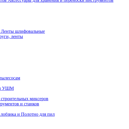
Аксессуары для хранения и переноски инструментов
 Ленты шлифовальные
руги, ленты
пылесосам
 и УШМ
 строительных миксеров
рументов и станков
 лобзика и Полотно для пил