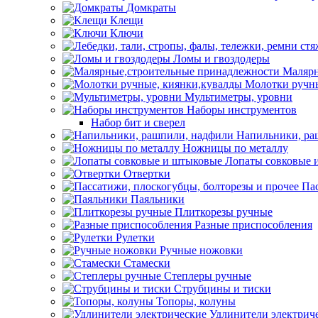
Домкраты
Клещи
Ключи
Ломы и гвоздодеры
Малярн
Молотки ручны
Мультиметры, уровни
Наборы инструментов
Набор бит и сверел
Напильники, ра
Ножницы по металлу
Лопаты совковые 
Отвертки
Пас
Паяльники
Плиткорезы ручные
Разные приспособления
Рулетки
Ручные ножовки
Стамески
Степлеры ручные
Струбцины и тиски
Топоры, колуны
Удлинители электрич