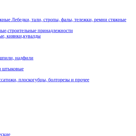
Лебедки, тали, стропы, фалы, тележки, ремни стяжные
ые,строительные принадлежности
е, киянки,кувалды
шпили, надфили
и штыковые
сатижи, плоскогубцы, болторезы и прочее
еские